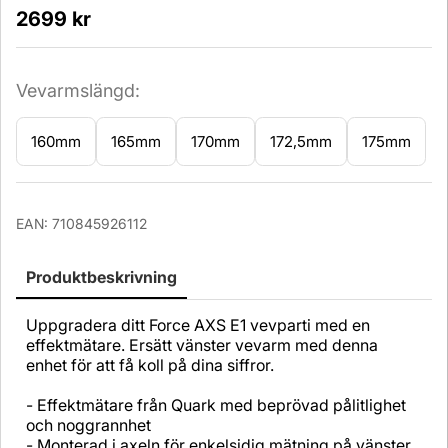
2699
kr
Vevarmslängd:
160mm
165mm
170mm
172,5mm
175mm
Antal
EAN:
710845926112
Produktbeskrivning
Uppgradera ditt Force AXS E1 vevparti med en
effektmätare. Ersätt vänster vevarm med denna
enhet för att få koll på dina siffror.
- Effektmätare från Quark med beprövad pålitlighet
och noggrannhet
- Monterad i axeln för enkelsidig mätning på vänster