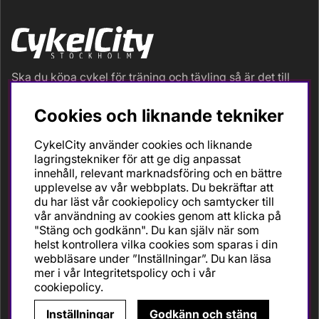
Ska du köpa cykel för träning och tävling så är det till
oss du ska vända dig. Racer, gravel, triathlon och MTB.
Vi är en mycket personlig cykelaffär med hög
Cookies och liknande tekniker
servicegrad och alla vi som jobbar är inbitna cyklister
med stor passion, erfarenhet och kunskap om cykling
CykelCity använder cookies och liknande
och dess produkter. Gör din bästa cykelaffär på
lagringstekniker för att ge dig anpassat
CykelCity!
innehåll, relevant marknadsföring och en bättre
upplevelse av vår webbplats. Du bekräftar att
du har läst vår cookiepolicy och samtycker till
vår användning av cookies genom att klicka på
"Stäng och godkänn". Du kan själv när som
helst kontrollera vilka cookies som sparas i din
webbläsare under ”Inställningar”. Du kan läsa
mer i vår
Integritetspolicy
och i vår
cookiepolicy
.
Inställningar
Godkänn och stäng