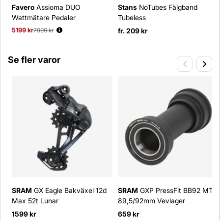
Favero
Assioma DUO
Stans
NoTubes Fälgband
Wattmätare Pedaler
Tubeless
5199 kr
Ordinarie pris:
7999 kr
fr. 209 kr
Se fler varor
SRAM
GX Eagle Bakväxel 12d
SRAM
GXP PressFit BB92 MTB
Max 52t Lunar
89,5/92mm Vevlager
1599 kr
659 kr