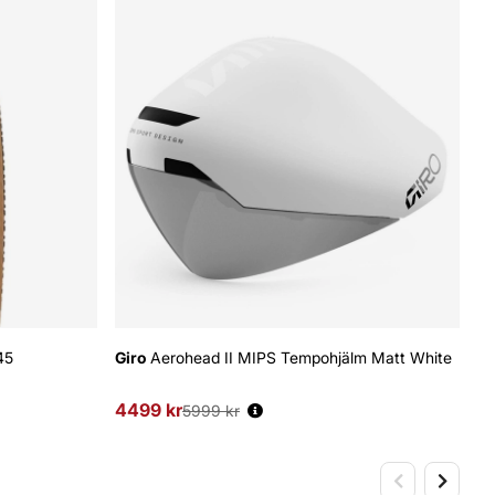
45
Giro
Aerohead II MIPS Tempohjälm Matt White
Gr
Sk
4499 kr
Ordinarie pris:
5999 kr
54