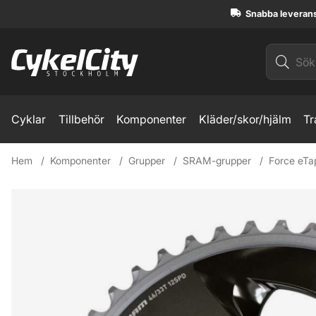
Snabba leveran
Cyklar
Tillbehör
Komponenter
Kläder/skor/hjälm
Tr
Hem
Komponenter
Grupper
SRAM-grupper
Force eTa
Produktbilder SRAM Force 46t 107mm 2x12 Klinga