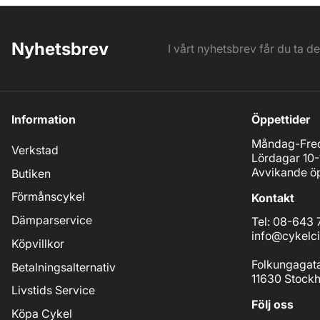
Nyhetsbrev
I vårt nyhetsbrev får du ta d
Information
Öppettider
Måndag-Fred
Verkstad
Lördagar 10-
Avvikande öp
Butiken
Förmånscykel
Kontakt
Dämparservice
Tel: 08-643 
info@cykelci
Köpvillkor
Folkungagat
Betalningsalternativ
11630 Stock
Livstids Service
Följ oss
Köpa Cykel