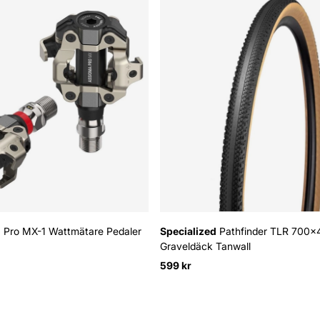
 Pro MX-1 Wattmätare Pedaler
Specialized
Pathfinder TLR 700x
Graveldäck Tanwall
:
599 kr