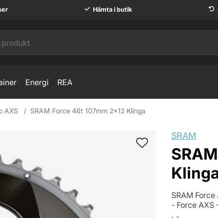
ser
Hämta i butik
ainer
Energi
REA
p AXS
SRAM Force 46t 107mm 2x12 Klinga
SRAM
SRAM 
Kling
SRAM Force A
- Force AXS 