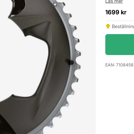
Läs mer
1699
kr
Beställni
EAN:
7108458