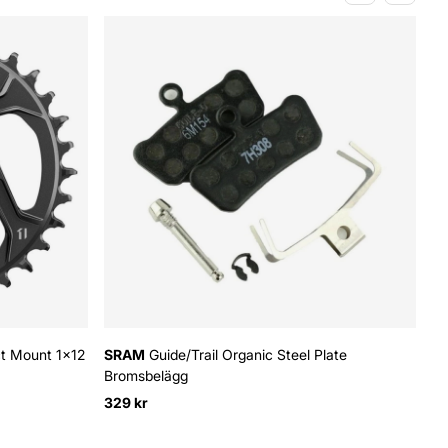
ct Mount 1x12
SRAM
Guide/Trail Organic Steel Plate
S
Bromsbelägg
19
329 kr