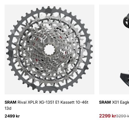
SRAM
Rival XPLR XG-1351 E1 Kassett 10-46t
SRAM
X01 Eagl
13d
2299 kr
Ordinarie pris
2499 kr
3299 k