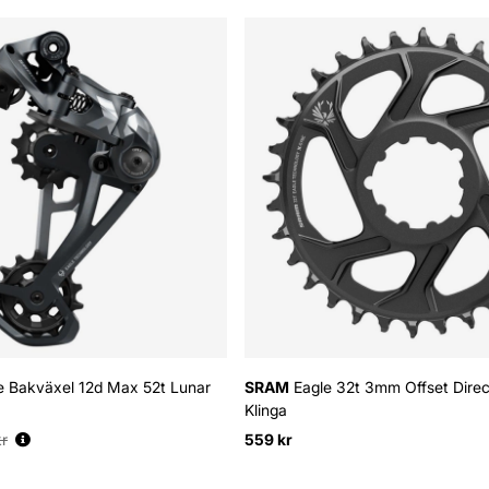
e Bakväxel 12d Max 52t Lunar
SRAM
Eagle 32t 3mm Offset Dire
Klinga
:
r
559 kr