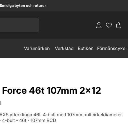
Smidiga byten och returer
Va
An
.
Varumärken
Verkstad
Butiken
Förmånscykel
Force 46t 107mm 2x12
a
XS ytterklinga 46t. 4-bult med 107mm bultcirkeldiameter.
- 4-bult - 46t - 107mm BCD