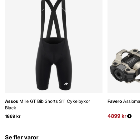
Assos
Mille GT Bib Shorts S11 Cykelbyxor
Favero
Assioma
Black
4899 kr
Ordinarie pris
1869 kr
Se fler varor