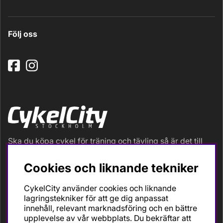
Följ oss
Ska du köpa cykel för träning och tävling så är det till
oss du ska vända dig. Racer, gravel, triathlon och MTB.
Vi är en mycket personlig cykelaffär med hög
Cookies och liknande tekniker
servicegrad och alla vi som jobbar är inbitna cyklister
med stor passion, erfarenhet och kunskap om cykling
CykelCity använder cookies och liknande
och dess produkter. Gör din bästa cykelaffär på
lagringstekniker för att ge dig anpassat
CykelCity!
innehåll, relevant marknadsföring och en bättre
upplevelse av vår webbplats. Du bekräftar att