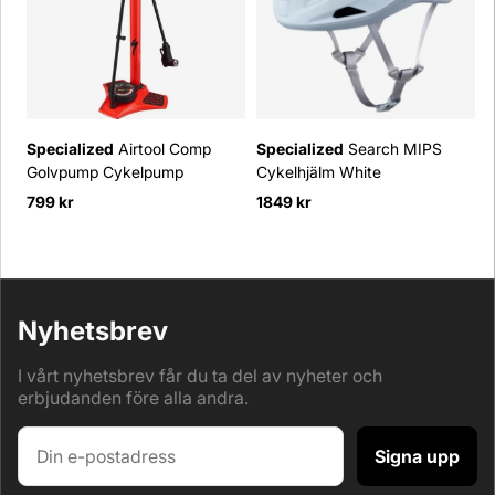
Specialized
Airtool Comp
Specialized
Search MIPS
S
Golvpump Cykelpump
Cykelhjälm White
D
799 kr
1849 kr
4
O
Nyhetsbrev
I vårt nyhetsbrev får du ta del av nyheter och
erbjudanden före alla andra.
Signa upp