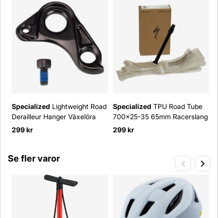
Specialized
Lightweight Road
Specialized
TPU Road Tube
F
Derailleur Hanger Växelöra
700x25-35 65mm Racerslang
299 kr
299 kr
f
Se fler varor