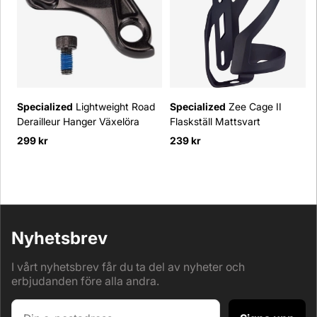
Specialized
Lightweight Road
Specialized
Zee Cage II
Derailleur Hanger Växelöra
Flaskställ Mattsvart
299 kr
239 kr
Nyhetsbrev
I vårt nyhetsbrev får du ta del av nyheter och
erbjudanden före alla andra.