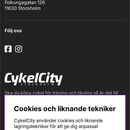
Folkungagatan 126
11630 Stockholm
Följ oss
Ska du köpa cykel för träning och tävling så är det till
oss du ska vända dig. Racer, gravel, triathlon och MTB.
Vi är en mycket personlig cykelaffär med hög
Cookies och liknande tekniker
servicegrad och alla vi som jobbar är inbitna cyklister
med stor passion, erfarenhet och kunskap om cykling
CykelCity använder cookies och liknande
och dess produkter. Gör din bästa cykelaffär på
lagringstekniker för att ge dig anpassat
CykelCity!