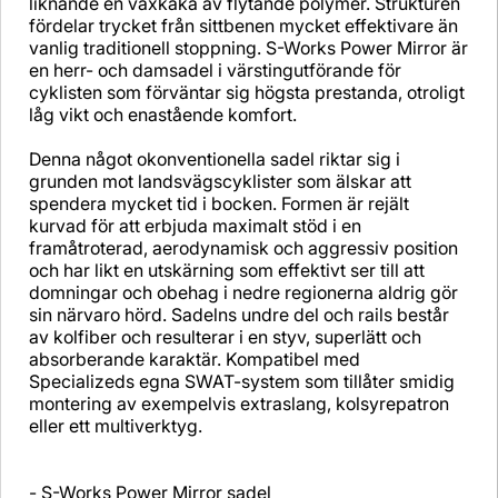
liknande en vaxkaka av flytande polymer. Strukturen
fördelar trycket från sittbenen mycket effektivare än
vanlig traditionell stoppning. S-Works Power Mirror är
en herr- och damsadel i värstingutförande för
cyklisten som förväntar sig högsta prestanda, otroligt
låg vikt och enastående komfort.
Denna något okonventionella sadel riktar sig i
grunden mot landsvägscyklister som älskar att
spendera mycket tid i bocken. Formen är rejält
kurvad för att erbjuda maximalt stöd i en
framåtroterad, aerodynamisk och aggressiv position
och har likt en utskärning som effektivt ser till att
domningar och obehag i nedre regionerna aldrig gör
sin närvaro hörd. Sadelns undre del och rails består
av kolfiber och resulterar i en styv, superlätt och
absorberande karaktär. Kompatibel med
Specializeds egna SWAT-system som tillåter smidig
montering av exempelvis extraslang, kolsyrepatron
eller ett multiverktyg.
- S-Works Power Mirror sadel