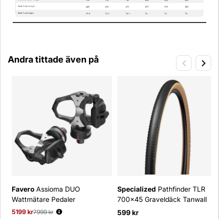
Andra tittade även på
Favero
Assioma DUO
Specialized
Pathfinder TLR
Wattmätare Pedaler
700x45 Graveldäck Tanwall
5199 kr
Ordinarie pris:
7999 kr
599 kr