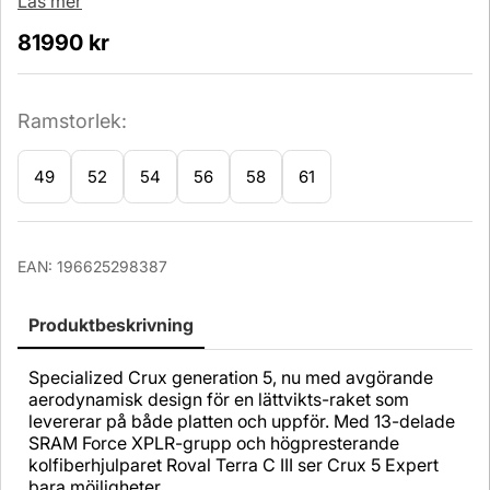
Läs mer
81990
kr
Ramstorlek:
49
52
54
56
58
61
Antal
EAN:
196625298387
Produktbeskrivning
Specialized Crux generation 5, nu med avgörande
aerodynamisk design för en lättvikts-raket som
levererar på både platten och uppför. Med 13-delade
SRAM Force XPLR-grupp och högpresterande
kolfiberhjulparet Roval Terra C III ser Crux 5 Expert
bara möjligheter.