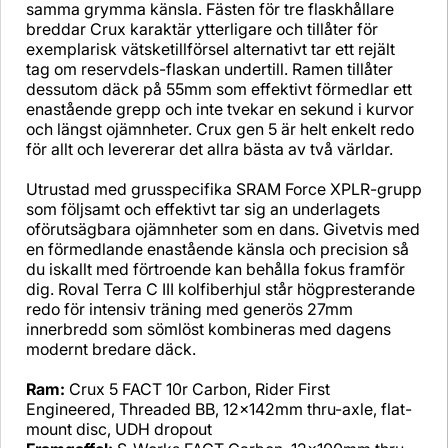
samma grymma känsla. Fästen för tre flaskhållare
breddar Crux karaktär ytterligare och tillåter för
exemplarisk vätsketillförsel alternativt tar ett rejält
tag om reservdels-flaskan undertill. Ramen tillåter
dessutom däck på 55mm som effektivt förmedlar ett
enastående grepp och inte tvekar en sekund i kurvor
och längst ojämnheter. Crux gen 5 är helt enkelt redo
för allt och levererar det allra bästa av två världar.
Utrustad med grusspecifika SRAM Force XPLR-grupp
som följsamt och effektivt tar sig an underlagets
oförutsägbara ojämnheter som en dans. Givetvis med
en förmedlande enastående känsla och precision så
du iskallt med förtroende kan behålla fokus framför
dig. Roval Terra C III kolfiberhjul står högpresterande
redo för intensiv träning med generös 27mm
innerbredd som sömlöst kombineras med dagens
modernt bredare däck.
Ram:
Crux 5 FACT 10r Carbon, Rider First
Engineered, Threaded BB, 12x142mm thru-axle, flat-
mount disc, UDH dropout