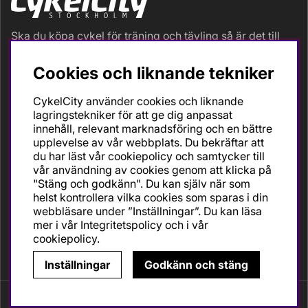
Ska du köpa cykel för träning och tävling så är det till
oss du ska vända dig. Racer, gravel, triathlon och MTB.
Vi är en mycket personlig cykelaffär med hög
Cookies och liknande tekniker
servicegrad och alla vi som jobbar är inbitna cyklister
med stor passion, erfarenhet och kunskap om cykling
CykelCity använder cookies och liknande
och dess produkter. Gör din bästa cykelaffär på
lagringstekniker för att ge dig anpassat
CykelCity!
innehåll, relevant marknadsföring och en bättre
upplevelse av vår webbplats. Du bekräftar att
du har läst vår cookiepolicy och samtycker till
vår användning av cookies genom att klicka på
"Stäng och godkänn". Du kan själv när som
helst kontrollera vilka cookies som sparas i din
webbläsare under ”Inställningar”. Du kan läsa
mer i vår
Integritetspolicy
och i vår
cookiepolicy
.
Inställningar
Godkänn och stäng
Copyright © CykelCity.
Vi använder cookies - läs mer här.