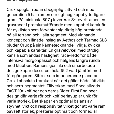
Crux speglar redan obegriplig lättvikt och med
generation 5 har ramen otroligt nog kapat ytterligare
gram. På minimala 897g levererar S-Level-ramen en
grusracer i premiumutförande med kapabel karaktär
för cyklisten som förväntar sig riktig hög prestanda
på all terräng och i alla segment. Med vinnande
koncept och lånade inslag av Aethos och Tarmac SL8
bjuder Crux på sin kännetecknande livliga, kvicka
och kapabla karaktär. En gravelcykel med otrolig
känsla som andas hastighet, race-redo för både
intensiva morgonpasset och helgens längre runda
med klubben. Ramens geniala och omarbetade
design kapar dessutom hela 15.2 watt jämfört med
föregångaren. Siffror som imponerande placerar
Crux i absoluta framkant när det gäller både lättvikts-
och aero-segmentet. Tillverkad med Specializeds
FACT 10r kolfiber och deras Rider-First Engineer-
design där varje rör och kolfiberlayup är unik för
varje storlek. Det skapar en optimal balans av
styvhet, vikt och responsivitet vilket gör att varje ram,
oavsett storlek, presterar optimalt och förmedlar