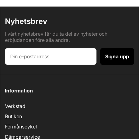
Nyhetsbrev
I vårt nyhetsbrev får du ta del av nyheter och
erbjudanden före alla andra.
Signa upp
Information
Verkstad
Butiken
Förmånscykel
Dämparservice