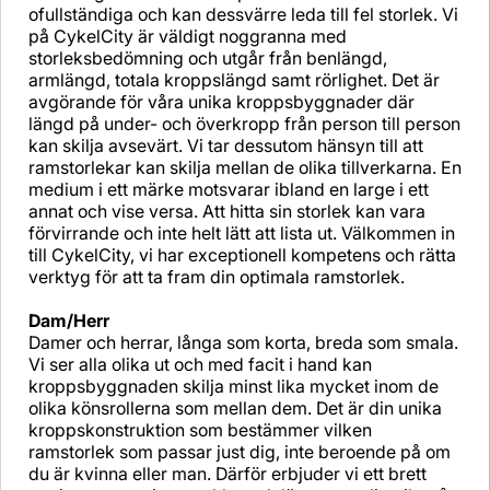
ofullständiga och kan dessvärre leda till fel storlek. Vi
på CykelCity är väldigt noggranna med
storleksbedömning och utgår från benlängd,
armlängd, totala kroppslängd samt rörlighet. Det är
avgörande för våra unika kroppsbyggnader där
längd på under- och överkropp från person till person
kan skilja avsevärt. Vi tar dessutom hänsyn till att
ramstorlekar kan skilja mellan de olika tillverkarna. En
medium i ett märke motsvarar ibland en large i ett
annat och vise versa. Att hitta sin storlek kan vara
förvirrande och inte helt lätt att lista ut. Välkommen in
till CykelCity, vi har exceptionell kompetens och rätta
verktyg för att ta fram din optimala ramstorlek.
Dam/Herr
Damer och herrar, långa som korta, breda som smala.
Vi ser alla olika ut och med facit i hand kan
kroppsbyggnaden skilja minst lika mycket inom de
olika könsrollerna som mellan dem. Det är din unika
kroppskonstruktion som bestämmer vilken
ramstorlek som passar just dig, inte beroende på om
du är kvinna eller man. Därför erbjuder vi ett brett