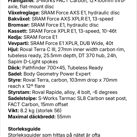
Framgaffel:
S-Works FACT Carbon, 12x100mm thru-
axle, flat-mount disc
Växelreglage:
SRAM Force AXS E1, hydraulic disc
Bakväxel:
SRAM Force AXS XPLR E1, 13-speed
Bromsar:
SRAM Force E1, hydraulic disc
Kassett:
SRAM Force XPLR E1, 13-speed, 10-46t
Kedja:
SRAM Force E1
Vevparti:
SRAM Force E1 XPLR, DUB Wide, 40t
Hjul:
Roval Terra C III, 27mm inner width carbon rim,
tubeless ready, 25.5mm depth, DT 370 hub, 24h,
Sapim D-Light spokes
Däck:
Pathfinder 700x45, Tubeless Ready
Sadel:
Body Geometry Power Expert
Styre:
Roval Terra, carbon, 103mm drop x 70mm
reach x 12º flare
Styrstam:
Roval Rapide, alloy, 4 bolt, -6 degrees
Sadelstolpe:
S-Works Tarmac SL8 Carbon seat post,
FACT Carbon, 15mm offset
Vikt:
8.2 kg (storlek 56)
Maximal däckbredd:
55mm
Storleksguide
Storleksguider som hittas på nätet är ofta