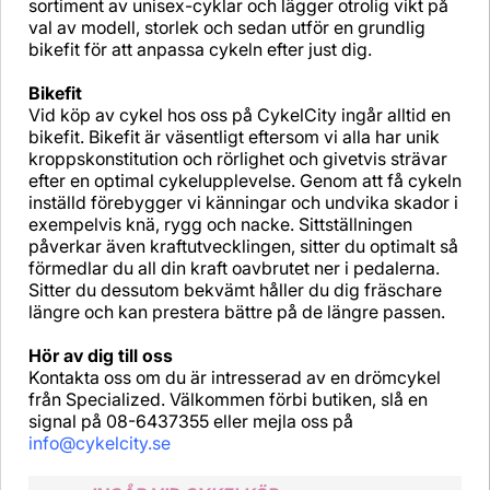
sortiment av unisex-cyklar och lägger otrolig vikt på
val av modell, storlek och sedan utför en grundlig
bikefit för att anpassa cykeln efter just dig.
Bikefit
Vid köp av cykel hos oss på CykelCity ingår alltid en
bikefit. Bikefit är väsentligt eftersom vi alla har unik
kroppskonstitution och rörlighet och givetvis strävar
efter en optimal cykelupplevelse. Genom att få cykeln
inställd förebygger vi känningar och undvika skador i
exempelvis knä, rygg och nacke. Sittställningen
påverkar även kraftutvecklingen, sitter du optimalt så
förmedlar du all din kraft oavbrutet ner i pedalerna.
Sitter du dessutom bekvämt håller du dig fräschare
längre och kan prestera bättre på de längre passen.
Hör av dig till oss
Kontakta oss om du är intresserad av en drömcykel
från Specialized. Välkommen förbi butiken, slå en
signal på 08-6437355 eller mejla oss på
info@cykelcity.se