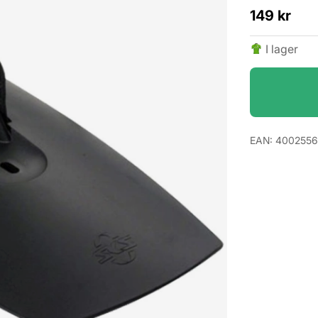
149
kr
I lager
EAN:
4002556