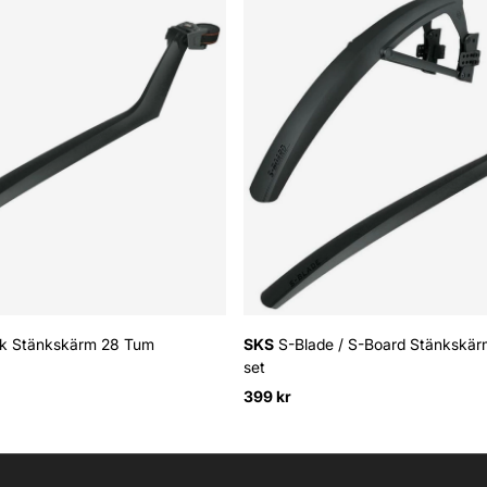
k Stänkskärm 28 Tum
SKS
S-Blade / S-Board Stänkskär
set
399 kr