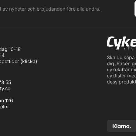
el av nyheter och erbjudanden före alla andra.
ag 10-18
14
Ska du köpa c
pettider (
klicka
)
dig. Racer, g
cykelaffär m
cyklister me
dess produkt
73 55
ty.se
an 126
holm