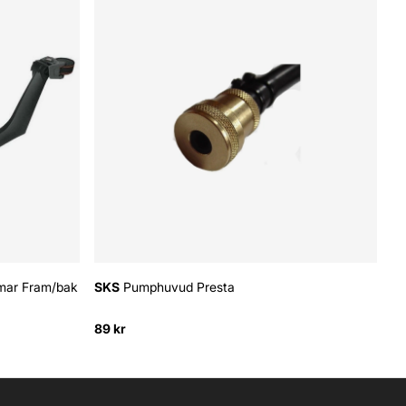
mar Fram/bak
SKS
Pumphuvud Presta
S
89 kr
16