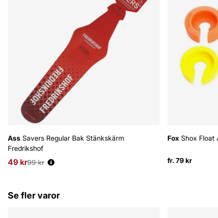
Ass
Savers Regular Bak Stänkskärm
Fox
Shox Float 
Fredrikshof
fr. 79 kr
49 kr
Ordinarie pris:
99 kr
Se fler varor