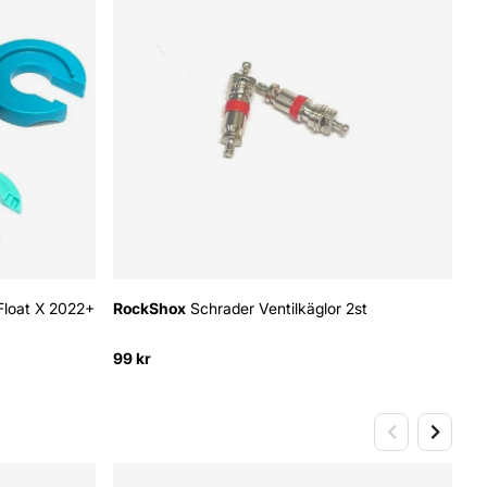
Float X 2022+
RockShox
Schrader Ventilkäglor 2st
A
Bl
99 kr
18