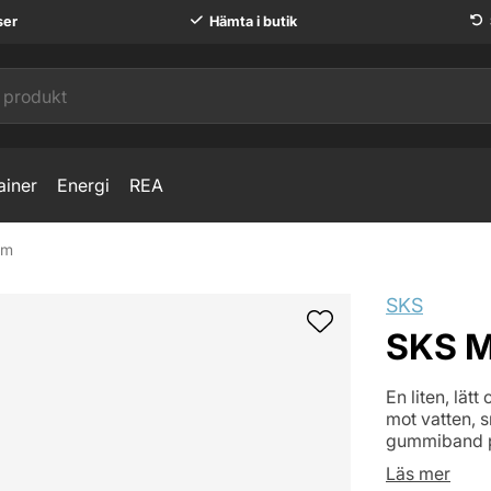
ser
Hämta i butik
ainer
Energi
REA
am
SKS
SKS M
En liten, lä
mot vatten, s
gummiband på
Läs mer