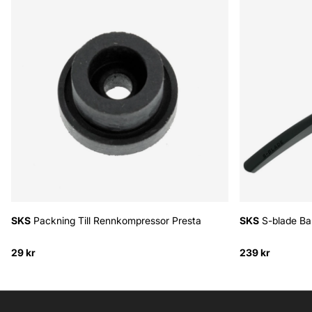
SKS
Packning Till Rennkompressor Presta
SKS
S-blade Ba
29 kr
239 kr