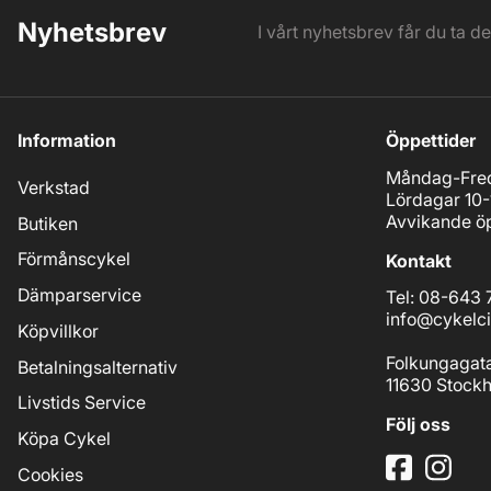
Nyhetsbrev
I vårt nyhetsbrev får du ta d
Information
Öppettider
Måndag-Fred
Verkstad
Lördagar 10-
Avvikande öp
Butiken
Förmånscykel
Kontakt
Dämparservice
Tel: 08-643 
info@cykelci
Köpvillkor
Folkungagat
Betalningsalternativ
11630 Stock
Livstids Service
Följ oss
Köpa Cykel
Cookies