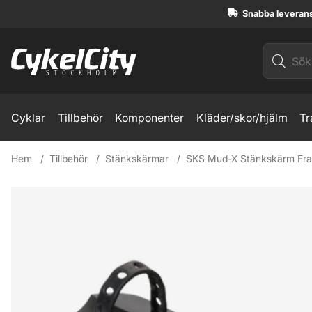
Snabba leveran
Cyklar
Tillbehör
Komponenter
Kläder/skor/hjälm
Tr
Hem
Tillbehör
Stänkskärmar
SKS Mud-X Stänkskärm Fr
Produktbilder SKS Mud-X Stänkskärm Fram