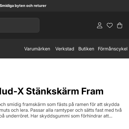
Smidiga byten och returer
Va
An
.
Varumärken
Verkstad
Butiken
Förmånscykel
ud-X Stänkskärm Fram
tt och smidig framskärm som fästs på ramen för att skydda
muts och lera. Passar alla ramtyper och sätts fast med två
 underröret. Har skyddsgummi som förhindrar att...