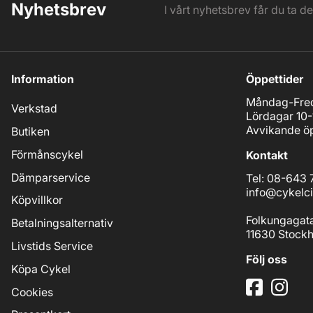
Nyhetsbrev
I vårt nyhetsbrev får du ta d
Information
Öppettider
Måndag-Fred
Verkstad
Lördagar 10-
Avvikande öp
Butiken
Förmånscykel
Kontakt
Dämparservice
Tel: 08-643 
info@cykelci
Köpvillkor
Folkungagat
Betalningsalternativ
11630 Stock
Livstids Service
Följ oss
Köpa Cykel
Cookies