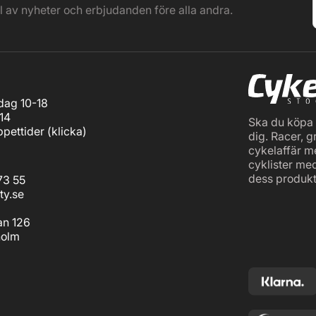
el av nyheter och erbjudanden före alla andra.
ag 10-18
14
Ska du köpa c
pettider (
klicka
)
dig. Racer, g
cykelaffär m
cyklister me
dess produkt
73 55
ty.se
an 126
holm