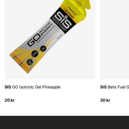
SIS
GO Isotonic Gel Pineapple
SiS
Beta Fuel G
20 kr
30 kr