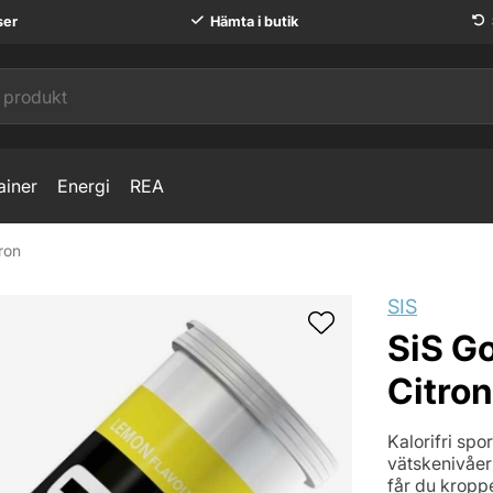
ser
Hämta i butik
ainer
Energi
REA
ron
SIS
SiS Go
Citron
Kalorifri sp
vätskenivåer
får du kropp