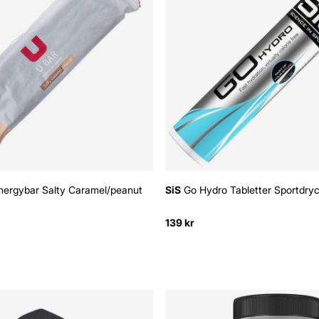
nergybar Salty Caramel/peanut
SiS
Go Hydro Tabletter Sportdryc
139 kr