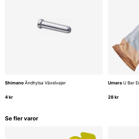
Shimano
Ändhylsa Växelvajer
Umara
U Bar E
4 kr
28 kr
Se fler varor