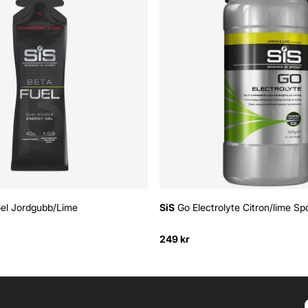
el Jordgubb/Lime
SiS
Go Electrolyte Citron/lime S
249 kr