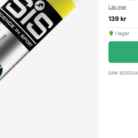
Läs mer
139
kr
I lager
EAN:
5025324