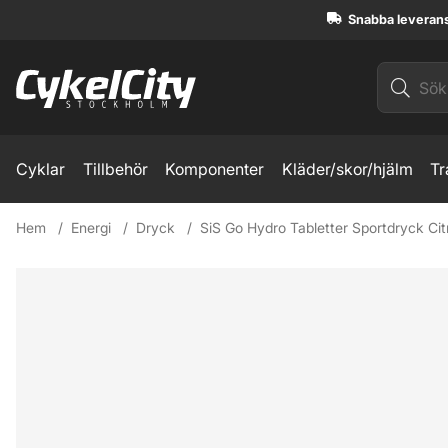
Snabba leveran
Cyklar
Tillbehör
Komponenter
Kläder/skor/hjälm
Tr
Hem
Energi
Dryck
SiS Go Hydro Tabletter Sportdryck Cit
Produktbilder SiS Go Hydro Tabletter Sportdryck Citron