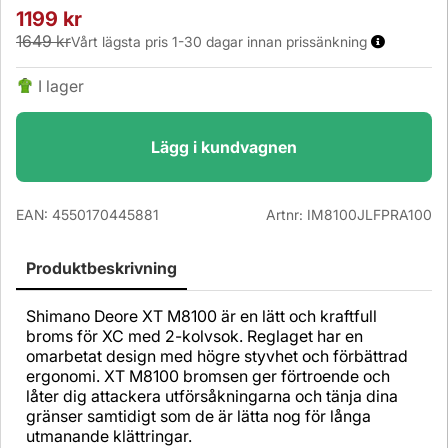
1199
kr
1649 kr
Vårt lägsta pris 1-30 dagar innan prissänkning
I lager
Lägg i kundvagnen
EAN:
4550170445881
Artnr:
IM8100JLFPRA100
Produktbeskrivning
Shimano Deore XT M8100 är en lätt och kraftfull
broms för XC med 2-kolvsok. Reglaget har en
omarbetat design med högre styvhet och förbättrad
ergonomi. XT M8100 bromsen ger förtroende och
låter dig attackera utförsåkningarna och tänja dina
gränser samtidigt som de är lätta nog för långa
utmanande klättringar.