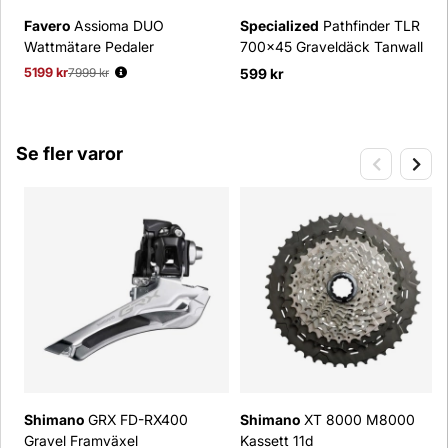
Favero
Assioma DUO
Specialized
Pathfinder TLR
Wattmätare Pedaler
700x45 Graveldäck Tanwall
5199 kr
Ordinarie pris:
7999 kr
599 kr
Se fler varor
Shimano
GRX FD-RX400
Shimano
XT 8000 M8000
Gravel Framväxel
Kassett 11d