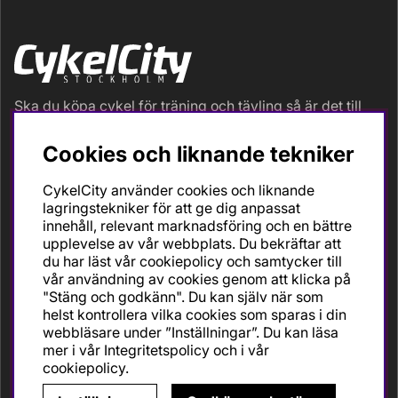
Ska du köpa cykel för träning och tävling så är det till
oss du ska vända dig. Racer, gravel, triathlon och MTB.
Vi är en mycket personlig cykelaffär med hög
Cookies och liknande tekniker
servicegrad och alla vi som jobbar är inbitna cyklister
med stor passion, erfarenhet och kunskap om cykling
CykelCity använder cookies och liknande
och dess produkter. Gör din bästa cykelaffär på
lagringstekniker för att ge dig anpassat
CykelCity!
innehåll, relevant marknadsföring och en bättre
upplevelse av vår webbplats. Du bekräftar att
du har läst vår cookiepolicy och samtycker till
vår användning av cookies genom att klicka på
"Stäng och godkänn". Du kan själv när som
helst kontrollera vilka cookies som sparas i din
webbläsare under ”Inställningar”. Du kan läsa
mer i vår
Integritetspolicy
och i vår
cookiepolicy
.