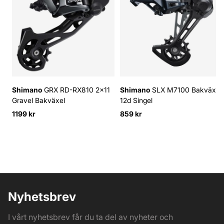
Shimano
GRX RD-RX810 2x11
Shimano
SLX M7100 Bakväxel
Gravel Bakväxel
12d Singel
1199 kr
859 kr
Nyhetsbrev
I vårt nyhetsbrev får du ta del av nyheter och