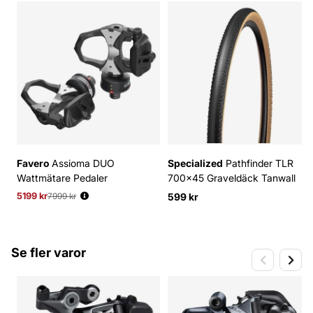
Favero
Assioma DUO
Specialized
Pathfinder TLR
Wattmätare Pedaler
700x45 Graveldäck Tanwall
5199 kr
Ordinarie pris:
7999 kr
599 kr
Se fler varor