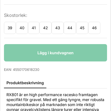
Skostorlek:
39
40
41
42
43
44
45
46
Antal
Lägg i kundvagnen
EAN:
4550170618230
Produktbeskrivning
RX801 är en high performance racesko framtagen
specifikt för gravel. Med ett gäng tyngre, mer robusta
mountainbikeskor på marknaden som inte riktigt
gynnar gravelcyklistens längre turer eller intensiva