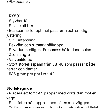
SPD-pedaler.
- RX801
- Styvhet 10
- Sula i kolfiber
- Boaspänne för optimal passform och smidig
justering
- SPD-infästning
- Bekväm och slitstark hälkappa
- Silvadur Intelligent Freshness håller innersulan
fräsch längre
- Välventilerad
- Stort storleksspann från 38-48 som passar både
herrar och damer
- 536 gram per par i strl 42
Storleksguide
- Placera ett tomt A4 papper med kortsidan mot en
vägg.
- Ställ foten på pappret med hälen mot väggen.
- Ta fram en penna och dra ett rakt streck med linjal