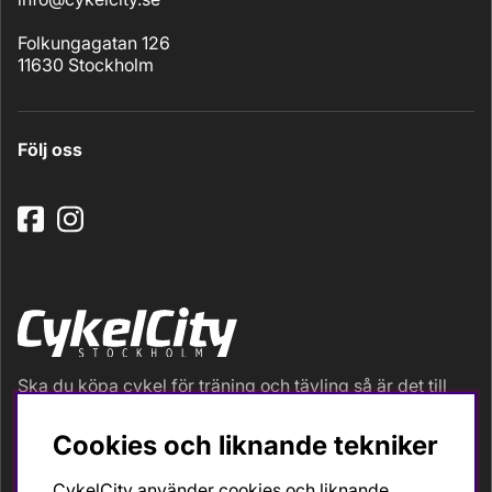
Folkungagatan 126
11630 Stockholm
Följ oss
Ska du köpa cykel för träning och tävling så är det till
oss du ska vända dig. Racer, gravel, triathlon och MTB.
Vi är en mycket personlig cykelaffär med hög
Cookies och liknande tekniker
servicegrad och alla vi som jobbar är inbitna cyklister
med stor passion, erfarenhet och kunskap om cykling
CykelCity använder cookies och liknande