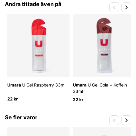
Andra tittade även på
Umara
U Gel Raspberry 33ml
Umara
U Gel Cola + Koffein
33ml
22 kr
22 kr
Se fler varor