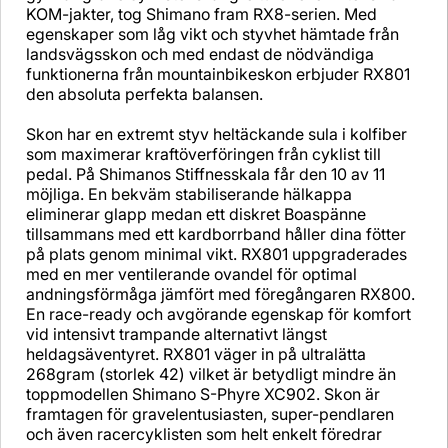
KOM-jakter, tog Shimano fram RX8-serien. Med
egenskaper som låg vikt och styvhet hämtade från
landsvägsskon och med endast de nödvändiga
funktionerna från mountainbikeskon erbjuder RX801
den absoluta perfekta balansen.
Skon har en extremt styv heltäckande sula i kolfiber
som maximerar kraftöverföringen från cyklist till
pedal. På Shimanos Stiffnesskala får den 10 av 11
möjliga. En bekväm stabiliserande hälkappa
eliminerar glapp medan ett diskret Boaspänne
tillsammans med ett kardborrband håller dina fötter
på plats genom minimal vikt. RX801 uppgraderades
med en mer ventilerande ovandel för optimal
andningsförmåga jämfört med föregångaren RX800.
En race-ready och avgörande egenskap för komfort
vid intensivt trampande alternativt längst
heldagsäventyret. RX801 väger in på ultralätta
268gram (storlek 42) vilket är betydligt mindre än
toppmodellen Shimano S-Phyre XC902. Skon är
framtagen för gravelentusiasten, super-pendlaren
och även racercyklisten som helt enkelt föredrar