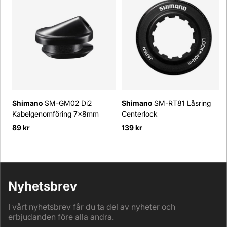
Shimano
SM-GM02 Di2
Shimano
SM-RT81 Låsring
Kabelgenomföring 7x8mm
Centerlock
89 kr
139 kr
Nyhetsbrev
I vårt nyhetsbrev får du ta del av nyheter och
erbjudanden före alla andra.