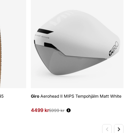
45
Giro
Aerohead II MIPS Tempohjälm Matt White
Gr
Sk
4499 kr
Ordinarie pris:
5999 kr
54