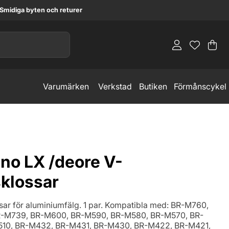
Smidiga byten och returer
Va
An
.
Varumärken
Verkstad
Butiken
Förmånscykel
no LX /deore V-
klossar
ar för aluminiumfälg. 1 par. Kompatibla med: BR-M760,
-M739, BR-M600, BR-M590, BR-M580, BR-M570, BR-
10, BR-M432, BR-M431, BR-M430, BR-M422, BR-M421,