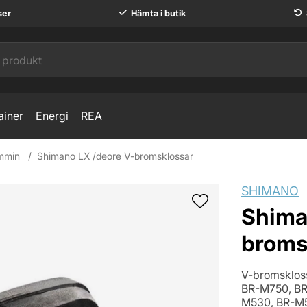
ser
Hämta i butik
ainer
Energi
REA
mmin
Shimano LX /deore V-bromsklossar
SHIMANO
Shima
broms
V-bromskloss
BR-M750, BR
M530, BR-M5