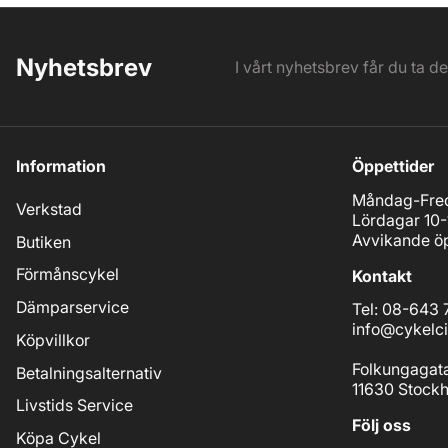
Nyhetsbrev
I vårt nyhetsbrev får du ta d
Information
Öppettider
Måndag-Fred
Verkstad
Lördagar 10-
Avvikande öp
Butiken
Förmånscykel
Kontakt
Dämparservice
Tel: 08-643 
info@cykelci
Köpvillkor
Folkungagat
Betalningsalternativ
11630 Stock
Livstids Service
Följ oss
Köpa Cykel