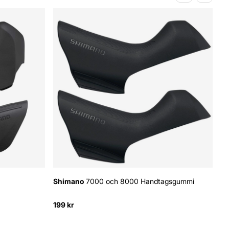
Shimano
7000 och 8000 Handtagsgummi
S
199 kr
16