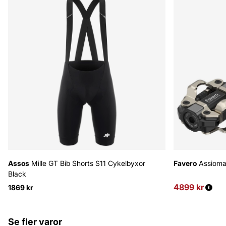
Assos
Mille GT Bib Shorts S11 Cykelbyxor
Favero
Assioma
Black
4899 kr
Ordinarie pris
1869 kr
Se fler varor