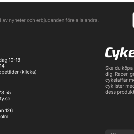
el av nyheter och erbjudanden före alla andra.
ag 10-18
14
Ska du köpa c
pettider (
klicka
)
dig. Racer, g
cykelaffär m
cyklister me
dess produkt
73 55
ty.se
an 126
holm