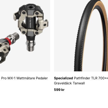
 Pro MX-1 Wattmätare Pedaler
Specialized
Pathfinder TLR 700x
Graveldäck Tanwall
:
599 kr