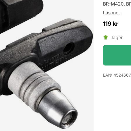
BR-M420, BR
Läs mer
119
kr
I lager
EAN:
452466