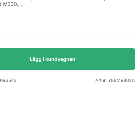
-M330,...
Lägg i kundvagnen
7096542
Artnr:
Y8BM9803A