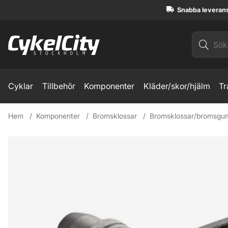
Snabba leveran
Cyklar
Tillbehör
Komponenter
Kläder/skor/hjälm
Tr
Hem
Komponenter
Bromsklossar
Bromsklossar/bromsgu
Produktbilder Shimano LX /deore V-bromsklossar