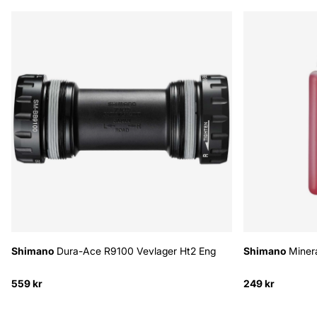
Shimano
Dura-Ace R9100 Vevlager Ht2 Eng
Shimano
Minera
559 kr
249 kr