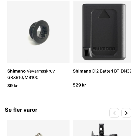
Shimano
Vevarmsskruv
Shimano
Di2 Batteri BT-DN320
GRX810/M8100
529 kr
39 kr
Se fler varor