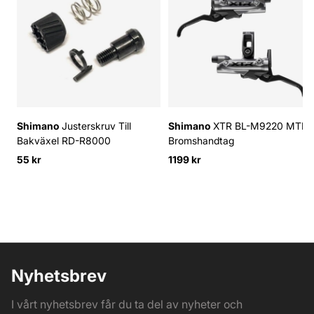
Shimano
Justerskruv Till
Shimano
XTR BL-M9220 MTB
Bakväxel RD-R8000
Bromshandtag
55 kr
1199 kr
Nyhetsbrev
I vårt nyhetsbrev får du ta del av nyheter och