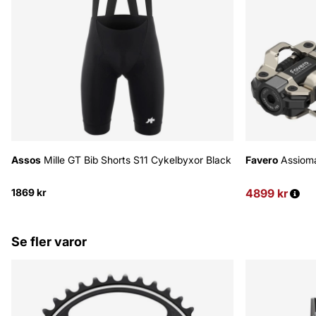
Assos
Mille GT Bib Shorts S11 Cykelbyxor Black
Favero
Assioma
1869 kr
4899 kr
Ordinarie pris
Se fler varor