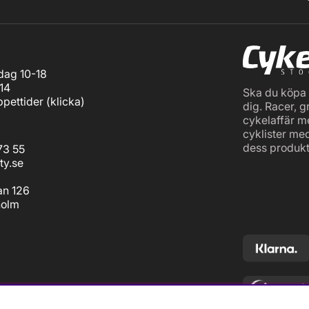
ag 10-18
14
Ska du köpa c
pettider (
klicka
)
dig. Racer, g
cykelaffär m
cyklister me
dess produkt
73 55
ty.se
an 126
holm