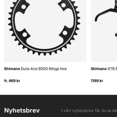
Shimano
Dura-Ace 9000 Klinga Inre
Shimano
XTR 
fr. 469 kr
1199 kr
Nyhetsbrev
I vårt nyhetsbrev får du ta d