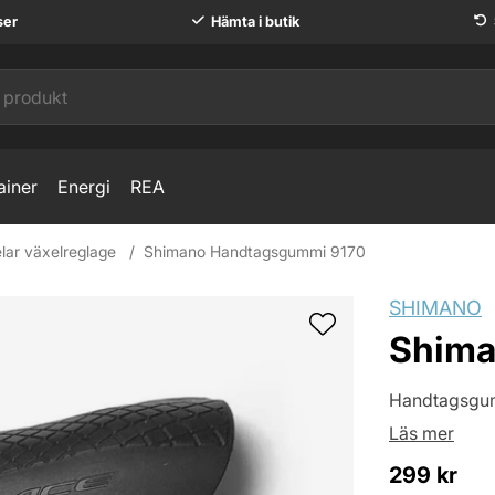
ser
Hämta i butik
ainer
Energi
REA
lar växelreglage
Shimano Handtagsgummi 9170
SHIMANO
Shima
Handtagsgumm
Läs mer
299
kr