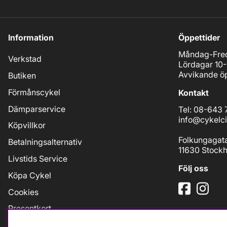
Information
Öppettider
Måndag-Fred
Verkstad
Lördagar 10-
Avvikande öp
Butiken
Förmånscykel
Kontakt
Dämparservice
Tel: 08-643 
info@cykelci
Köpvillkor
Folkungagat
Betalningsalternativ
11630 Stock
Livstids Service
Följ oss
Köpa Cykel
Cookies
Presentkort
Jobb