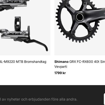
BL-M9220 MTB Bromshandtag
Shimano
GRX FC-RX600 40t Sing
Vevparti
1799 kr
el av nyheter och erbjudanden före alla andra.