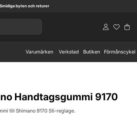
Smidiga byten och returer
Va
An
.
Varumärken
Verkstad
Butiken
Förmånscykel
no Handtagsgummi 9170
i till Shimano 9170 Sti-reglage.