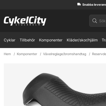
Snabba leveran
Cyklar
Tillbehör
Komponenter
Kläder/skor/hjälm
Tr
Hem
Komponenter
Växelreglage/bromshandtag
Reservde
Produktbilder Shimano Handtagsgummi 9170