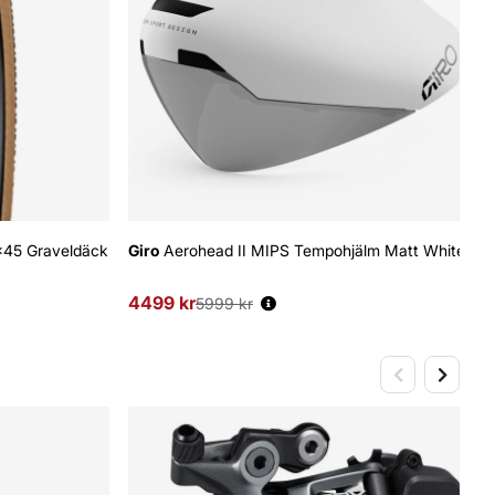
x45 Graveldäck
Giro
Aerohead II MIPS Tempohjälm Matt White
4499 kr
Ordinarie pris:
5999 kr