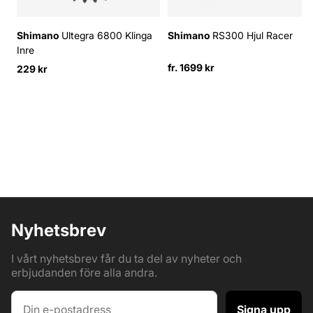
Shimano
Ultegra 6800 Klinga
Shimano
RS300 Hjul Racer
Inre
fr. 1699 kr
229 kr
Nyhetsbrev
I vårt nyhetsbrev får du ta del av nyheter och
erbjudanden före alla andra.
Signa upp