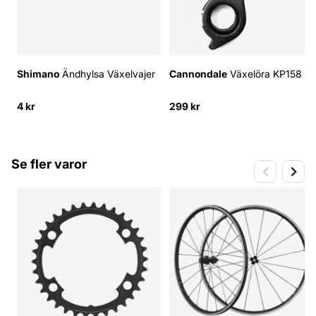
Shimano
Ändhylsa Växelvajer
Cannondale
Växelöra KP158
4 kr
299 kr
Se fler varor