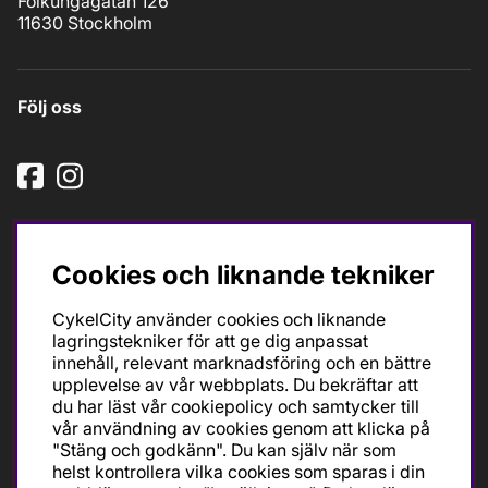
Folkungagatan 126
11630 Stockholm
Följ oss
Cookies och liknande tekniker
CykelCity använder cookies och liknande
Ska du köpa cykel för träning och tävling så är det till
lagringstekniker för att ge dig anpassat
oss du ska vända dig. Racer, gravel, triathlon och MTB.
innehåll, relevant marknadsföring och en bättre
Vi är en mycket personlig cykelaffär med hög
upplevelse av vår webbplats. Du bekräftar att
servicegrad och alla vi som jobbar är inbitna cyklister
du har läst vår cookiepolicy och samtycker till
med stor passion, erfarenhet och kunskap om cykling
vår användning av cookies genom att klicka på
och dess produkter. Gör din bästa cykelaffär på
"Stäng och godkänn". Du kan själv när som
CykelCity!
helst kontrollera vilka cookies som sparas i din