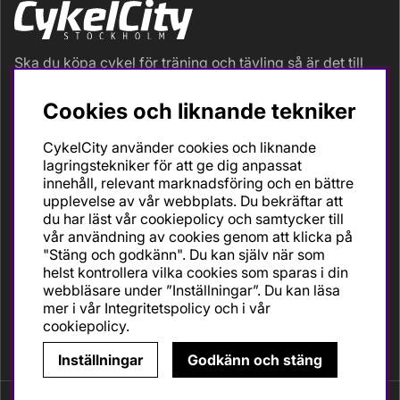
Ska du köpa cykel för träning och tävling så är det till
oss du ska vända dig. Racer, gravel, triathlon och MTB.
Vi är en mycket personlig cykelaffär med hög
Cookies och liknande tekniker
servicegrad och alla vi som jobbar är inbitna cyklister
med stor passion, erfarenhet och kunskap om cykling
CykelCity använder cookies och liknande
och dess produkter. Gör din bästa cykelaffär på
lagringstekniker för att ge dig anpassat
CykelCity!
innehåll, relevant marknadsföring och en bättre
upplevelse av vår webbplats. Du bekräftar att
du har läst vår cookiepolicy och samtycker till
vår användning av cookies genom att klicka på
"Stäng och godkänn". Du kan själv när som
helst kontrollera vilka cookies som sparas i din
webbläsare under ”Inställningar”. Du kan läsa
mer i vår
Integritetspolicy
och i vår
cookiepolicy
.
Inställningar
Godkänn och stäng