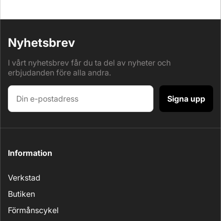
Nyhetsbrev
I vårt nyhetsbrev får du ta del av nyheter och
erbjudanden före alla andra.
Signa upp
Information
Verkstad
Butiken
Förmånscykel