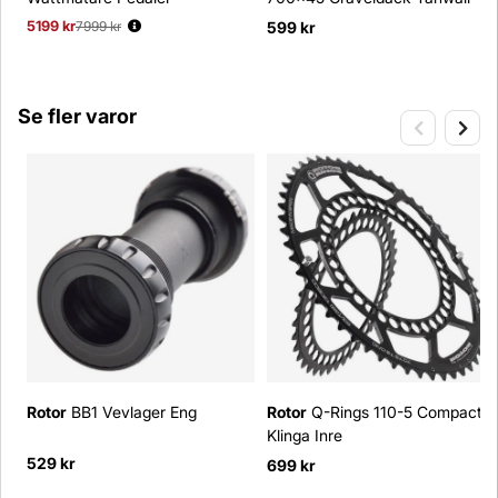
5199 kr
Ordinarie pris:
7999 kr
599 kr
Se fler varor
Rotor
BB1 Vevlager Eng
Rotor
Q-Rings 110-5 Compact
Klinga Inre
529 kr
699 kr