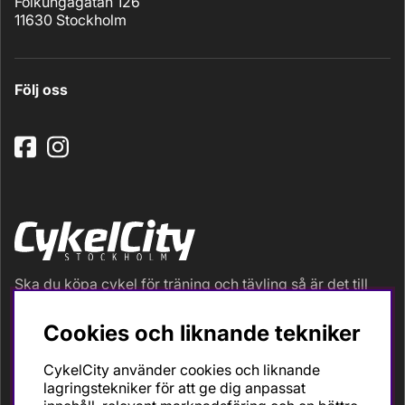
Folkungagatan 126
11630 Stockholm
Följ oss
Ska du köpa cykel för träning och tävling så är det till
oss du ska vända dig. Racer, gravel, triathlon och MTB.
Vi är en mycket personlig cykelaffär med hög
Cookies och liknande tekniker
servicegrad och alla vi som jobbar är inbitna cyklister
med stor passion, erfarenhet och kunskap om cykling
CykelCity använder cookies och liknande
och dess produkter. Gör din bästa cykelaffär på
lagringstekniker för att ge dig anpassat
CykelCity!