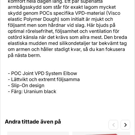
komfort hela dagen lång. Ett par superlätta
armbågsskydd som står för exakt lagom mycket
skydd genom POCs specifika VPD-material (Visco
elastic Polymer Dough) som initialt är mjukt och
följsamt men som hårdnar vid slag. Här bjuds på
optimal rörelsefrihet, följsamhet och ventilation för
ostörd känsla när det krävs som allra mest. Den breda
elastiska mudden med silikondetaljer tar bekvämt tag
om armen och håller stadigt kvar, så du kan fokusera
på nästa berm.
- POC Joint VPD System Elbow
- Lättvikt och extremt följsamma
- Slip-On design
- Färg: Uranium black
Andra tittade även på