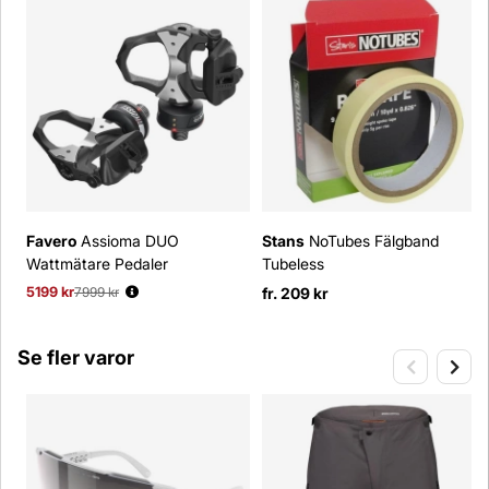
Favero
Assioma DUO
Stans
NoTubes Fälgband
Wattmätare Pedaler
Tubeless
5199 kr
Ordinarie pris:
7999 kr
fr. 209 kr
Se fler varor