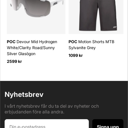
POC
Devour Mid Hydrogen
POC
Motion Shorts MTB
White/Clarity Road/Sunny
Sylvanite Grey
Silver Glasögon
1099 kr
2599 kr
Nyhetsbrev
I vårt nyhetsbrev får du ta del av nyheter och
erbjudanden före alla andra.
Signa upp