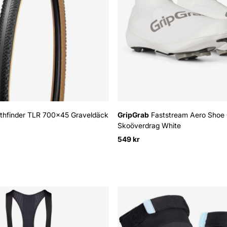
thfinder TLR 700x45 Graveldäck
GripGrab
Faststream Aero Shoe
Skoöverdrag White
549 kr