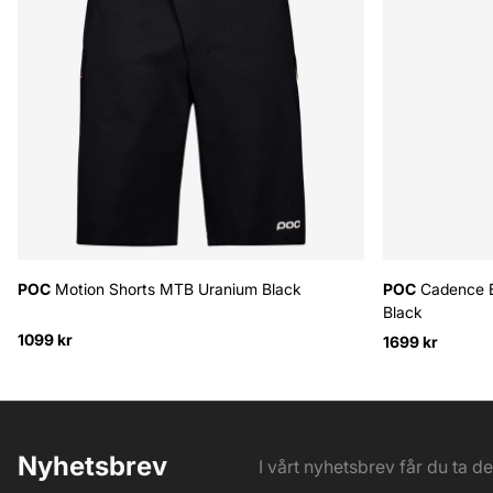
POC
Motion Shorts MTB Uranium Black
POC
Cadence B
Black
1099 kr
1699 kr
Nyhetsbrev
I vårt nyhetsbrev får du ta d