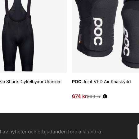
ib Shorts Cykelbyxor Uranium
POC
Joint VPD Air Knäskydd
674 kr
Ordinarie pris:
899 kr
el av nyheter och erbjudanden före alla andra.