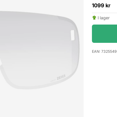
1099
kr
I lager
EAN:
732554