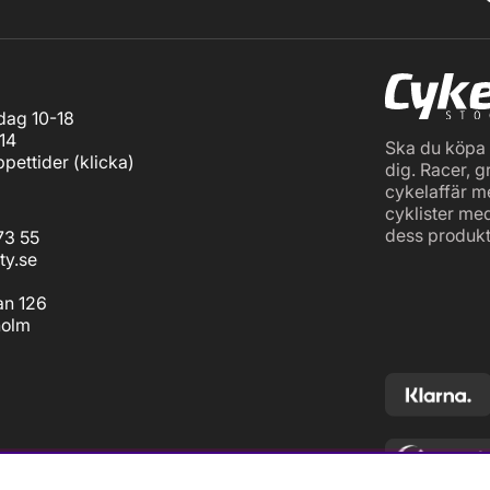
ag 10-18
14
Ska du köpa c
pettider (
klicka
)
dig. Racer, g
cykelaffär m
cyklister me
dess produkt
73 55
ty.se
an 126
holm