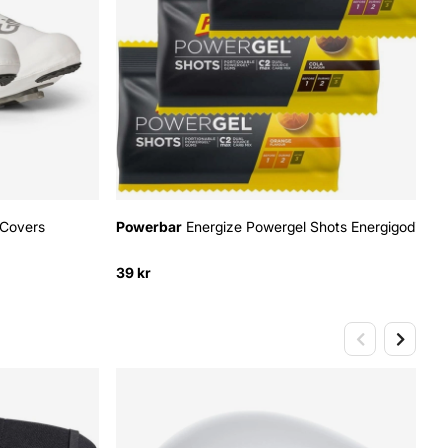
 Covers
Powerbar
Energize Powergel Shots Energigodis
39 kr