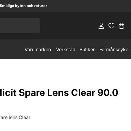
Smidiga byten och returer
Va
An
.
Varumärken
Verkstad
Butiken
Förmånscykel
icit Spare Lens Clear 90.0
pare lens Clear