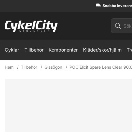
Snabba leveran
Cyklar
Tillbehör
Komponenter
Kläder/skor/hjälm
Tr
Hem
Tillbehör
Glasögon
POC Elicit Spare Lens Clear 90.0
Produktbilder POC Elicit Spare Lens Clear 90.0 Lins