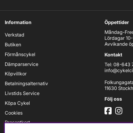
Information
Öppettider
Måndag-Fred
Verkstad
Lördagar 10-
Avvikande öp
Butiken
Förmånscykel
Kontakt
Dämparservice
Tel: 08-643 
info@cykelci
Köpvillkor
Folkungagat
Betalningsalternativ
11630 Stock
Livstids Service
Följ oss
Köpa Cykel
Cookies
Presentkort
Jobb