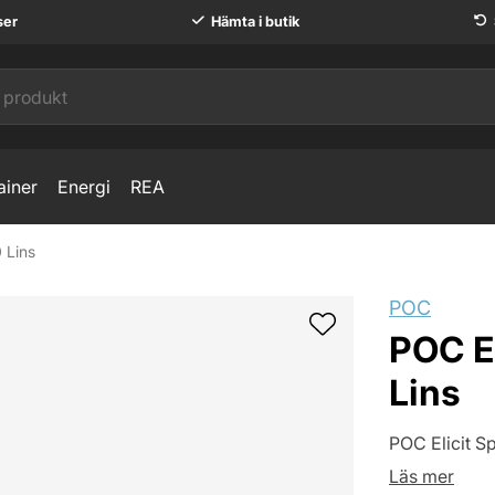
ser
Hämta i butik
ainer
Energi
REA
 Lins
POC
POC El
Lins
POC Elicit S
Läs mer