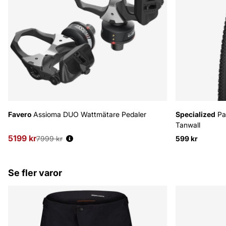
Favero
Assioma DUO Wattmätare Pedaler
Specialized
Pa
Tanwall
5199 kr
Ordinarie pris:
7999 kr
599 kr
Se fler varor