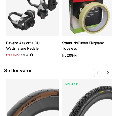
Favero
Assioma DUO
Stans
NoTubes Fälgband
Wattmätare Pedaler
Tubeless
5199 kr
Ordinarie pris:
7999 kr
fr. 209 kr
Se fler varor
NYHET