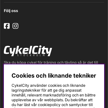
Följ oss
Ska du köpa cykel för träning och tävling så är det till
oss du ska vända dig. Racer, gravel, triathlon och MTB.
Vi är en mycket personlig cykelaffär med hög
Cookies och liknande tekniker
servicegrad och alla vi som jobbar är inbitna cyklister
med stor passion, erfarenhet och kunskap om cykling
CykelCity använder cookies och liknande
och dess produkter. Gör din bästa cykelaffär på
lagringstekniker för att ge dig anpassat
CykelCity!
innehåll, relevant marknadsföring och en bättre
upplevelse av vår webbplats. Du bekräftar att
du har läst vår cookiepolicy och samtycker till