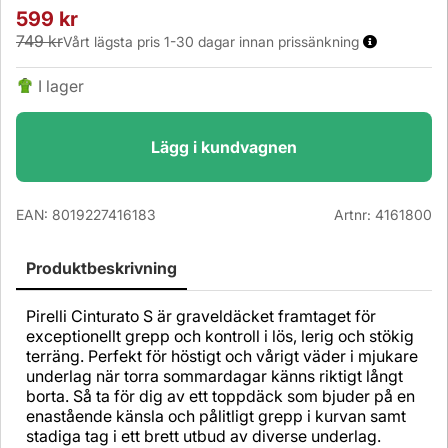
599
kr
749 kr
Vårt lägsta pris 1-30 dagar innan prissänkning
I lager
Lägg i kundvagnen
EAN:
8019227416183
Artnr:
4161800
Produktbeskrivning
Pirelli Cinturato S är graveldäcket framtaget för
exceptionellt grepp och kontroll i lös, lerig och stökig
terräng. Perfekt för höstigt och vårigt väder i mjukare
underlag när torra sommardagar känns riktigt långt
borta. Så ta för dig av ett toppdäck som bjuder på en
enastående känsla och pålitligt grepp i kurvan samt
stadiga tag i ett brett utbud av diverse underlag.