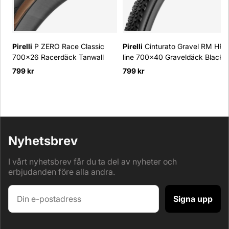
Pirelli
P ZERO Race Classic
Pirelli
Cinturato Gravel RM HP-
700x26 Racerdäck Tanwall
line 700x40 Graveldäck Black
799 kr
799 kr
Nyhetsbrev
I vårt nyhetsbrev får du ta del av nyheter och
erbjudanden före alla andra.
Signa upp