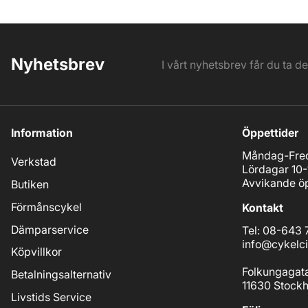
Nyhetsbrev
I vårt nyhetsbrev får du ta d
Information
Öppettider
Måndag-Fred
Verkstad
Lördagar 10-
Avvikande öp
Butiken
Förmånscykel
Kontakt
Dämparservice
Tel: 08-643 
info@cykelci
Köpvillkor
Folkungagat
Betalningsalternativ
11630 Stock
Livstids Service