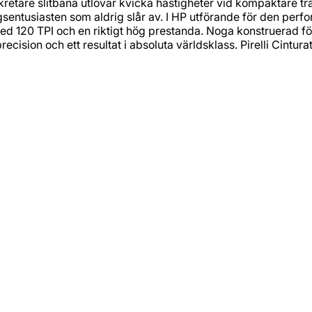
etare slitbana utlovar kvicka hastigheter vid kompaktare tr
gsentusiasten som aldrig slår av. I HP utförande för den perf
120 TPI och en riktigt hög prestanda. Noga konstruerad för a
 precision och ett resultat i absoluta världsklass. Pirelli Cin