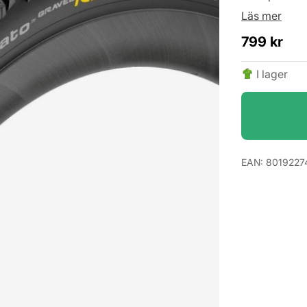
Läs mer
799
kr
I lager
EAN:
8019227