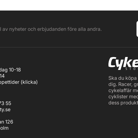
el av nyheter och erbjudanden före alla andra.
ag 10-18
14
Ska du köpa c
pettider (
klicka
)
dig. Racer, g
cykelaffär m
cyklister me
dess produkt
73 55
ty.se
an 126
holm