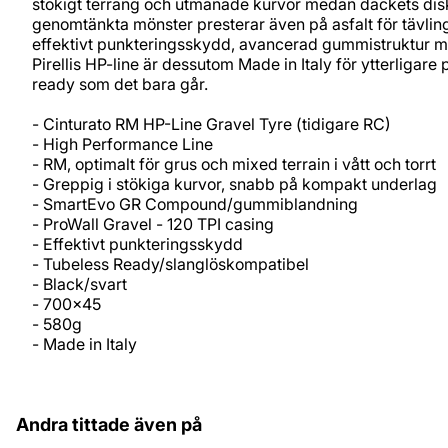
stökigt terräng och utmanade kurvor medan däckets diskr
genomtänkta mönster presterar även på asfalt för tävlin
effektivt punkteringsskydd, avancerad gummistruktur med 
Pirellis HP-line är dessutom Made in Italy för ytterligare
ready som det bara går.
- Cinturato RM HP-Line Gravel Tyre (tidigare RC)
- High Performance Line
- RM, optimalt för grus och mixed terrain i vått och torrt
- Greppig i stökiga kurvor, snabb på kompakt underlag
- SmartEvo GR Compound/gummiblandning
- ProWall Gravel - 120 TPI casing
- Effektivt punkteringsskydd
- Tubeless Ready/slanglöskompatibel
- Black/svart
- 700x45
- 580g
- Made in Italy
Andra tittade även på