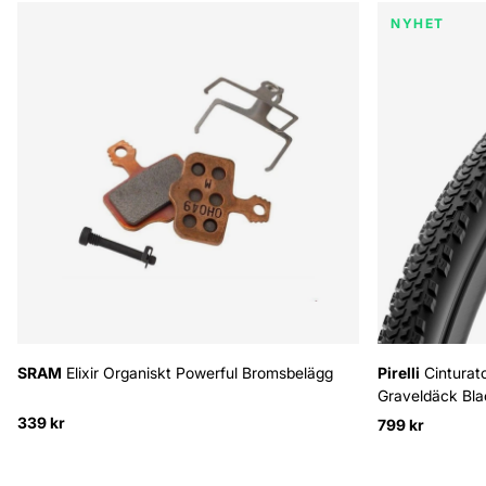
NYHET
SRAM
Elixir Organiskt Powerful Bromsbelägg
Pirelli
Cinturat
Graveldäck Bla
339 kr
799 kr