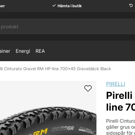
ser
Hämta i butik
ainer
Energi
REA
elli Cinturato Gravel RM HP-line 700x45 Graveldäck Black
aveldäck Black
PIRELLI
Pirell
line 
Pirelli Cintu
gäller grus o
sidospår för 