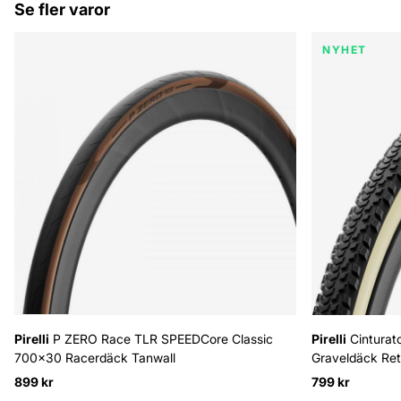
Se fler varor
NYHET
Pirelli
P ZERO Race TLR SPEEDCore Classic
Pirelli
Cinturat
700x30 Racerdäck Tanwall
Graveldäck Ret
899 kr
799 kr