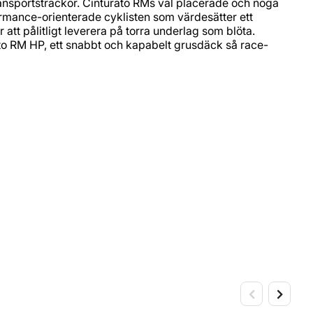
ansportsträckor. Cinturato RMs väl placerade och noga
ormance-orienterade cyklisten som värdesätter ett
tt pålitligt leverera på torra underlag som blöta.
turato RM HP, ett snabbt och kapabelt grusdäck så race-