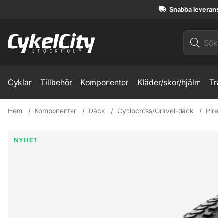
Snabba leveran
Cyklar
Tillbehör
Komponenter
Kläder/skor/hjälm
Tr
Hem
Komponenter
Däck
Cyclocross/Gravel-däck
Pir
Produktbilder Pirelli Cinturato Gravel RM HP-line 700x45 Gr
NYHET