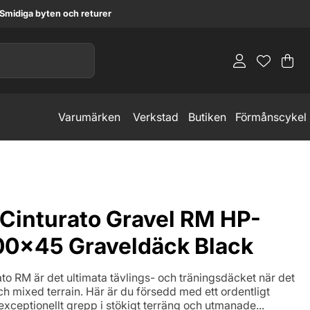
Smidiga byten och returer
Va
An
.
Varumärken
Verkstad
Butiken
Förmånscykel
i Cinturato Gravel RM HP-
700x45 Graveldäck Black
rato RM är det ultimata tävlings- och träningsdäcket när det
ch mixed terrain. Här är du försedd med ett ordentligt
exceptionellt grepp i stökigt terräng och utmanade...