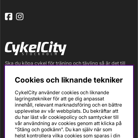
Ska du köpa cykel för träning och tävling så är det till
oss du ska vända dig. Racer, gravel, triathlon och MTB.
Vi är en mycket personlig cykelaffär med hög
Cookies och liknande tekniker
servicegrad och alla vi som jobbar är inbitna cyklister
med stor passion, erfarenhet och kunskap om cykling
CykelCity använder cookies och liknande
och dess produkter. Gör din bästa cykelaffär på
lagringstekniker för att ge dig anpassat
CykelCity!
innehåll, relevant marknadsföring och en bättre
upplevelse av vår webbplats. Du bekräftar att
du har läst vår cookiepolicy och samtycker till
vår användning av cookies genom att klicka på
"Stäng och godkänn". Du kan själv när som
helst kontrollera vilka cookies som sparas i din