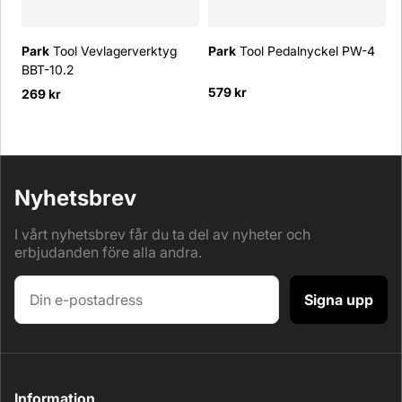
Park
Tool Vevlagerverktyg
Park
Tool Pedalnyckel PW-4
P
BBT-10.2
579 kr
1
269 kr
Nyhetsbrev
I vårt nyhetsbrev får du ta del av nyheter och
erbjudanden före alla andra.
Signa upp
Information