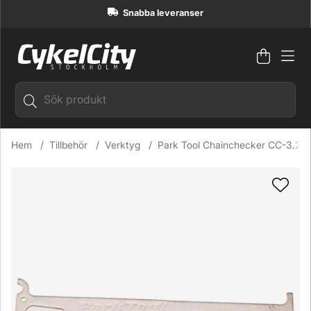
Snabba leveranser
Varuko
Antal i
.
Hem
Tillbehör
Verktyg
Park Tool Chainchecker CC-3.2 K
Produktbilder Park Tool Chainchecker CC-3.2 Kedjemätare