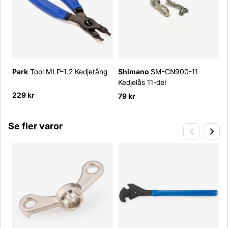
Park
Tool MLP-1.2 Kedjetång
Shimano
SM-CN900-11
Kedjelås 11-del
S
229 kr
79 kr
4
Se fler varor