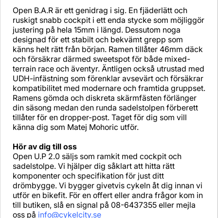
Open B.A.R är ett genidrag i sig. En fjäderlätt och
ruskigt snabb cockpit i ett enda stycke som möjliggör
justering på hela 15mm i längd. Dessutom noga
designad för ett stabilt och bekvämt grepp som
känns helt rätt från början. Ramen tillåter 46mm däck
och försäkrar därmed sweetspot för både mixed-
terrain race och äventyr. Äntligen också utrustad med
UDH-infästning som förenklar avsevärt och försäkrar
kompatibilitet med modernare och framtida gruppset.
Ramens gömda och diskreta skärmfästen förlänger
din säsong medan den runda sadelstolpen förberett
tillåter för en dropper-post. Taget för dig som vill
känna dig som Matej Mohoric utför.
Hör av dig till oss
Open U.P 2.0 säljs som ramkit med cockpit och
sadelstolpe. Vi hjälper dig såklart att hitta rätt
komponenter och specifikation för just ditt
drömbygge. Vi bygger givetvis cykeln åt dig innan vi
utför en bikefit. För en offert eller andra frågor kom in
till butiken, slå en signal på 08-6437355 eller mejla
oss på
info@cykelcity.se