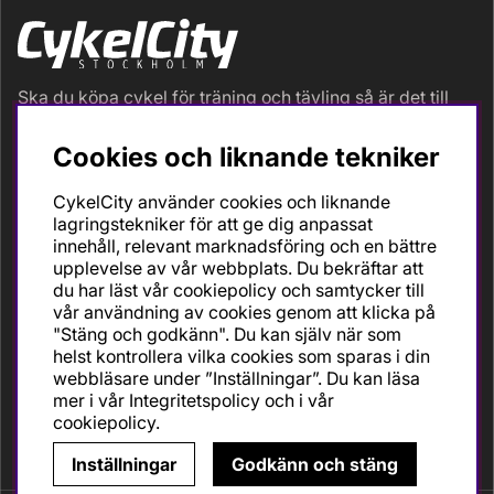
Ska du köpa cykel för träning och tävling så är det till
oss du ska vända dig. Racer, gravel, triathlon och MTB.
Vi är en mycket personlig cykelaffär med hög
Cookies och liknande tekniker
servicegrad och alla vi som jobbar är inbitna cyklister
med stor passion, erfarenhet och kunskap om cykling
CykelCity använder cookies och liknande
och dess produkter. Gör din bästa cykelaffär på
lagringstekniker för att ge dig anpassat
CykelCity!
innehåll, relevant marknadsföring och en bättre
upplevelse av vår webbplats. Du bekräftar att
du har läst vår cookiepolicy och samtycker till
vår användning av cookies genom att klicka på
"Stäng och godkänn". Du kan själv när som
helst kontrollera vilka cookies som sparas i din
webbläsare under ”Inställningar”. Du kan läsa
mer i vår
Integritetspolicy
och i vår
cookiepolicy
.
Inställningar
Godkänn och stäng