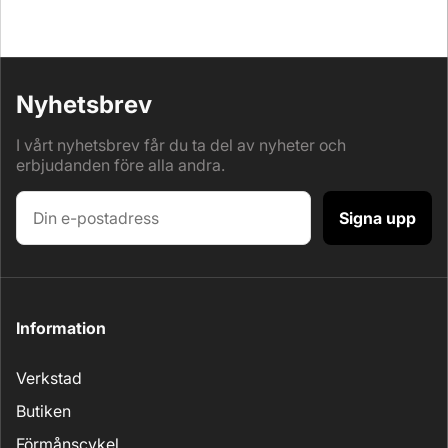
Nyhetsbrev
I vårt nyhetsbrev får du ta del av nyheter och
erbjudanden före alla andra.
Signa upp
Information
Verkstad
Butiken
Förmånscykel