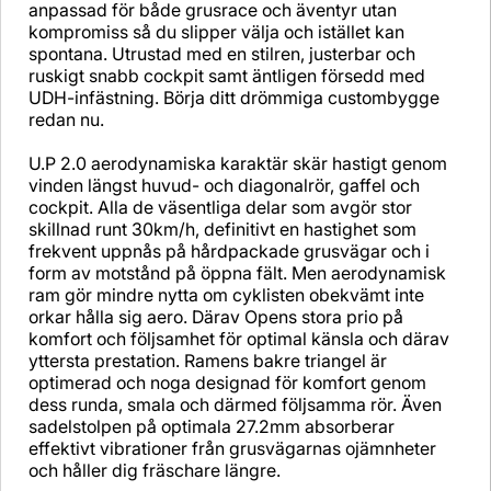
anpassad för både grusrace och äventyr utan
kompromiss så du slipper välja och istället kan
spontana. Utrustad med en stilren, justerbar och
ruskigt snabb cockpit samt äntligen försedd med
UDH-infästning. Börja ditt drömmiga custombygge
redan nu.
U.P 2.0 aerodynamiska karaktär skär hastigt genom
vinden längst huvud- och diagonalrör, gaffel och
cockpit. Alla de väsentliga delar som avgör stor
skillnad runt 30km/h, definitivt en hastighet som
frekvent uppnås på hårdpackade grusvägar och i
form av motstånd på öppna fält. Men aerodynamisk
ram gör mindre nytta om cyklisten obekvämt inte
orkar hålla sig aero. Därav Opens stora prio på
komfort och följsamhet för optimal känsla och därav
yttersta prestation. Ramens bakre triangel är
optimerad och noga designad för komfort genom
dess runda, smala och därmed följsamma rör. Även
sadelstolpen på optimala 27.2mm absorberar
effektivt vibrationer från grusvägarnas ojämnheter
och håller dig fräschare längre.