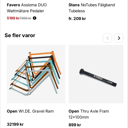
Favero
Assioma DUO
Stans
NoTubes Fälgband
Wattmätare Pedaler
Tubeless
5199 kr
Ordinarie pris:
7999 kr
fr. 209 kr
Se fler varor
Open
WI.DE. Gravel Ram
Open
Thru Axle Fram
12x100mm
32199 kr
899 kr