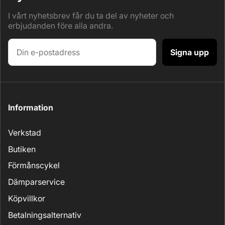
I vårt nyhetsbrev får du ta del av nyheter och
erbjudanden före alla andra.
Signa upp
Information
Verkstad
Butiken
Förmånscykel
Dämparservice
Köpvillkor
Betalningsalternativ