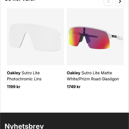
Oakley
Sutro Lite
Oakley
Sutro Lite Matte
O
Photochromic Lins
White/Prizm Road Glasögon
M
G
1199 kr
1749 kr
1
Nyhetsbrev