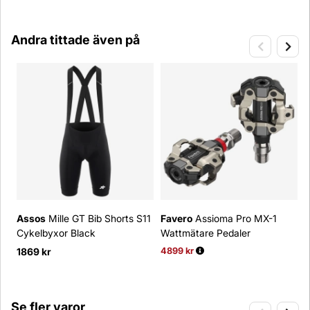
Andra tittade även på
Assos
Mille GT Bib Shorts S11
Favero
Assioma Pro MX-1
S
Cykelbyxor Black
Wattmätare Pedaler
7
1869 kr
4899 kr
Ordinarie pris:
5
Se fler varor