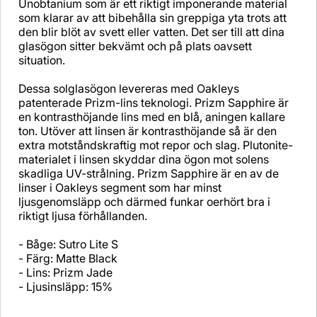
Unobtanium som är ett riktigt imponerande material
som klarar av att bibehålla sin greppiga yta trots att
den blir blöt av svett eller vatten. Det ser till att dina
glasögon sitter bekvämt och på plats oavsett
situation.
Dessa solglasögon levereras med Oakleys
patenterade Prizm-lins teknologi. Prizm Sapphire är
en kontrasthöjande lins med en blå, aningen kallare
ton. Utöver att linsen är kontrasthöjande så är den
extra motståndskraftig mot repor och slag. Plutonite-
materialet i linsen skyddar dina ögon mot solens
skadliga UV-strålning. Prizm Sapphire är en av de
linser i Oakleys segment som har minst
ljusgenomsläpp och därmed funkar oerhört bra i
riktigt ljusa förhållanden.
- Båge: Sutro Lite S
- Färg: Matte Black
- Lins: Prizm Jade
- Ljusinsläpp: 15%