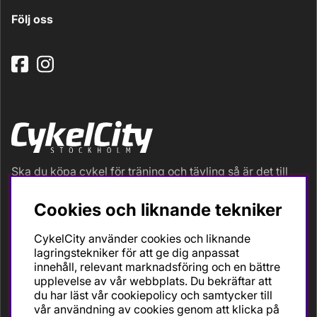
Följ oss
Ska du köpa cykel för träning och tävling så är det till
oss du ska vända dig. Racer, gravel, triathlon och MTB.
Vi är en mycket personlig cykelaffär med hög
Cookies och liknande tekniker
servicegrad och alla vi som jobbar är inbitna cyklister
med stor passion, erfarenhet och kunskap om cykling
CykelCity använder cookies och liknande
och dess produkter. Gör din bästa cykelaffär på
lagringstekniker för att ge dig anpassat
CykelCity!
innehåll, relevant marknadsföring och en bättre
upplevelse av vår webbplats. Du bekräftar att
du har läst vår cookiepolicy och samtycker till
vår användning av cookies genom att klicka på