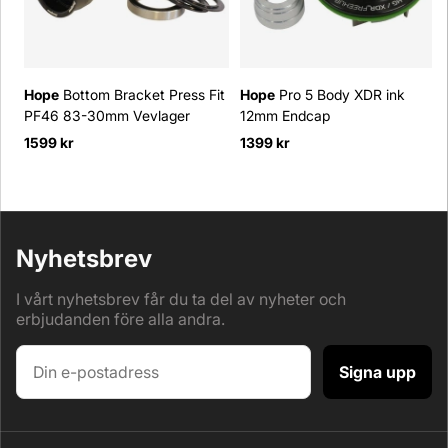
Hope
Bottom Bracket Press Fit
Hope
Pro 5 Body XDR ink
PF46 83-30mm Vevlager
12mm Endcap
1599 kr
1399 kr
Nyhetsbrev
I vårt nyhetsbrev får du ta del av nyheter och
erbjudanden före alla andra.
Signa upp