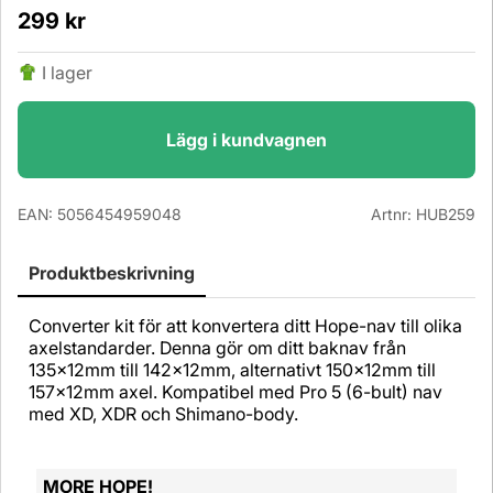
299
kr
I lager
Lägg i kundvagnen
EAN:
5056454959048
Artnr:
HUB259
Produktbeskrivning
Converter kit för att konvertera ditt Hope-nav till olika
axelstandarder. Denna gör om ditt baknav från
135x12mm till 142x12mm, alternativt 150x12mm till
157x12mm axel. Kompatibel med Pro 5 (6-bult) nav
med XD, XDR och Shimano-body.
MORE HOPE!