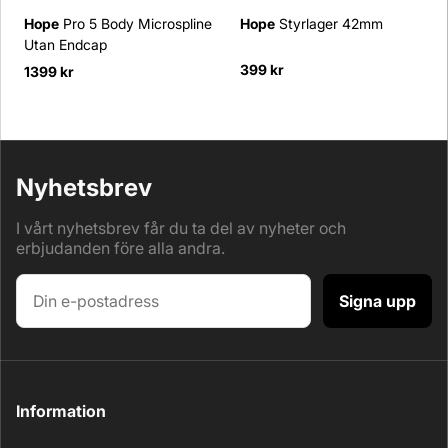
Hope
Pro 5 Body Microspline
Hope
Styrlager 42mm
Utan Endcap
399 kr
1399 kr
Nyhetsbrev
I vårt nyhetsbrev får du ta del av nyheter och
erbjudanden före alla andra.
Signa upp
Information