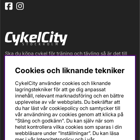
Ska du köpa cykel för träning och tävling så är det till
oss du ska vända dig. Racer, gravel, triathlon och MTB.
Vi är en mycket personlig cykelaffär med hög
Cookies och liknande tekniker
servicegrad och alla vi som jobbar är inbitna cyklister
med stor passion, erfarenhet och kunskap om cykling
CykelCity använder cookies och liknande
och dess produkter. Gör din bästa cykelaffär på
lagringstekniker för att ge dig anpassat
CykelCity!
innehåll, relevant marknadsföring och en bättre
upplevelse av vår webbplats. Du bekräftar att
du har läst vår cookiepolicy och samtycker till
vår användning av cookies genom att klicka på
"Stäng och godkänn". Du kan själv när som
helst kontrollera vilka cookies som sparas i din
webbläsare under ”Inställningar”. Du kan läsa
mer i vår
Integritetspolicy
och i vår