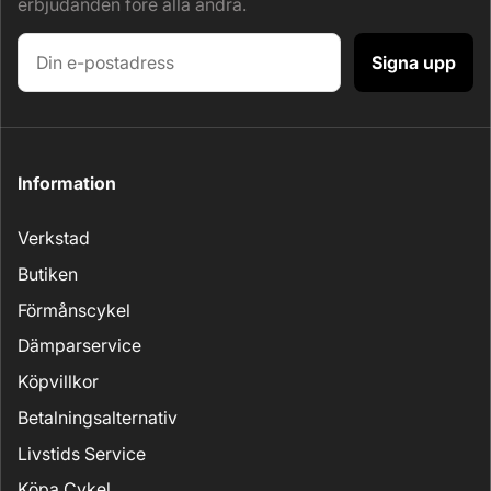
erbjudanden före alla andra.
Signa upp
Information
Verkstad
Butiken
Förmånscykel
Dämparservice
Köpvillkor
Betalningsalternativ
Livstids Service
Köpa Cykel