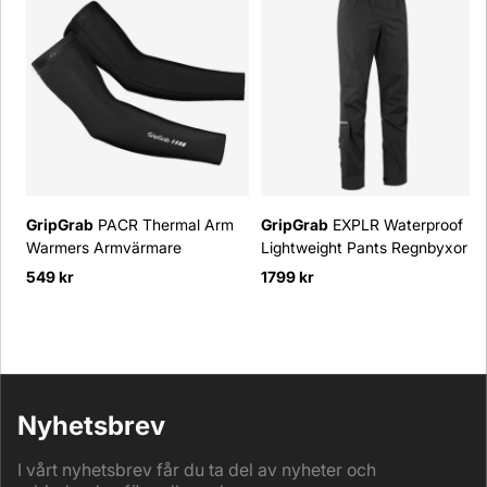
GripGrab
PACR Thermal Arm
GripGrab
EXPLR Waterproof
Warmers Armvärmare
Lightweight Pants Regnbyxor
549 kr
1799 kr
Nyhetsbrev
I vårt nyhetsbrev får du ta del av nyheter och