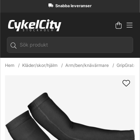
Snabba leveranser
Varuko
Antal i
.
Hem
Kläder/skor/hjälm
Arm/ben/knävärmare
GripGrab 
Produktbilder GripGrab PACR Spring-Autumn Arm Warmers