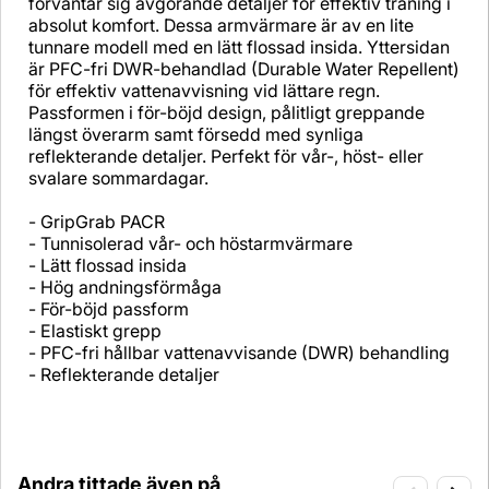
förväntar sig avgörande detaljer för effektiv träning i
absolut komfort. Dessa armvärmare är av en lite
tunnare modell med en lätt flossad insida. Yttersidan
är PFC-fri DWR-behandlad (Durable Water Repellent)
för effektiv vattenavvisning vid lättare regn.
Passformen i för-böjd design, pålitligt greppande
längst överarm samt försedd med synliga
reflekterande detaljer. Perfekt för vår-, höst- eller
svalare sommardagar.
- GripGrab PACR
- Tunnisolerad vår- och höstarmvärmare
- Lätt flossad insida
- Hög andningsförmåga
- För-böjd passform
- Elastiskt grepp
- PFC-fri hållbar vattenavvisande (DWR) behandling
- Reflekterande detaljer
Andra tittade även på