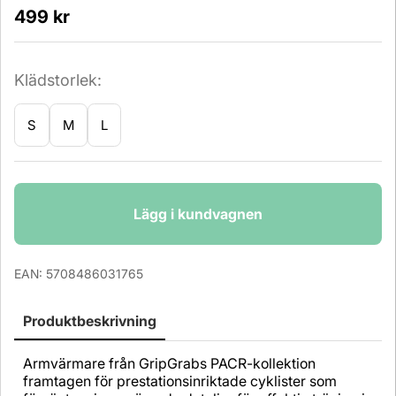
499
kr
Klädstorlek:
S
M
L
Antal
Lägg i kundvagnen
EAN:
5708486031765
Produktbeskrivning
Armvärmare från GripGrabs PACR-kollektion
framtagen för prestationsinriktade cyklister som