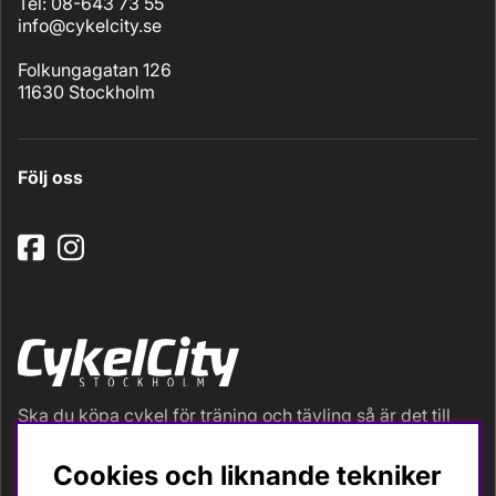
Tel: 08-643 73 55
info@cykelcity.se
Folkungagatan 126
11630 Stockholm
Följ oss
Ska du köpa cykel för träning och tävling så är det till
oss du ska vända dig. Racer, gravel, triathlon och MTB.
Vi är en mycket personlig cykelaffär med hög
Cookies och liknande tekniker
servicegrad och alla vi som jobbar är inbitna cyklister