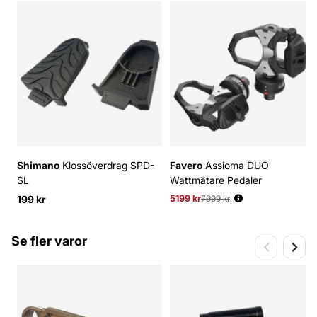
Shimano
Klossöverdrag SPD-
Favero
Assioma DUO
SL
Wattmätare Pedaler
199 kr
5199 kr
Ordinarie pris:
7999 kr
Se fler varor