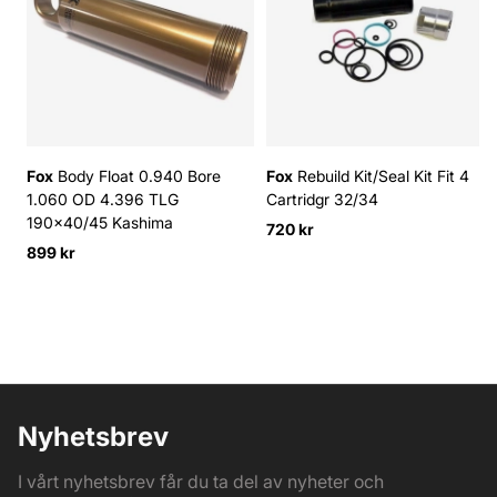
Fox
Body Float 0.940 Bore
Fox
Rebuild Kit/Seal Kit Fit 4
1.060 OD 4.396 TLG
Cartridgr 32/34
190x40/45 Kashima
720 kr
899 kr
Nyhetsbrev
I vårt nyhetsbrev får du ta del av nyheter och