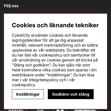
Följ oss
Cookies och liknande tekniker
CykelCity använder cookies och liknande
lagringstekniker för att ge dig anpassat
innehåll, relevant marknadsföring och en bättre
upplevelse av vår webbplats. Du bekräftar att
du har läst vår cookiepolicy och samtycker till
Ska du köpa cykel för träning och tävling så är det till
vår användning av cookies genom att klicka på
oss du ska vända dig. Racer, gravel, triathlon och MTB.
"Stäng och godkänn". Du kan själv när som
Vi är en mycket personlig cykelaffär med hög
helst kontrollera vilka cookies som sparas i din
servicegrad och alla vi som jobbar är inbitna cyklister
webbläsare under ”Inställningar”. Du kan läsa
med stor passion, erfarenhet och kunskap om cykling
mer i vår
Integritetspolicy
och i vår
och dess produkter. Gör din bästa cykelaffär på
cookiepolicy
.
CykelCity!
Inställningar
Godkänn och stäng