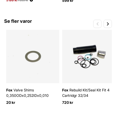
5199 kr
Ordinarie pris:
7999 kr
599 kr
Se fler varor
Fox
Valve Shims
Fox
Rebuild Kit/Seal Kit Fit 4
0,350ODx0,252IDx0,010
Cartridgr 32/34
20 kr
720 kr