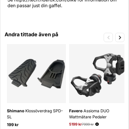
den passar just din gaffel.
Andra tittade även på
Shimano
Klossöverdrag SPD-
Favero
Assioma DUO
SL
Wattmätare Pedaler
199 kr
5199 kr
Ordinarie pris:
7999 kr