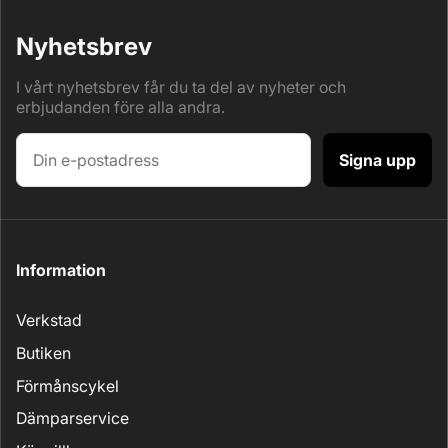
Nyhetsbrev
I vårt nyhetsbrev får du ta del av nyheter och
erbjudanden före alla andra.
Signa upp
Information
Verkstad
Butiken
Förmånscykel
Dämparservice