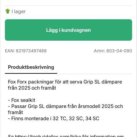
I lager
Lägg i kundvagnen
EAN:
821973497488
Artnr:
803-04-090
Produktbeskrivning
Fox Forx packningar för att serva Grip SL dämpare
från 2025 och framåt
- Fox sealkit
- Passar Grip SL dämpare från årsmodell 2025 och
framåt
- Finns monterade i 32 TC, 32 SC, 34 SC
Se https://tech.ridefox.com/bike för information om