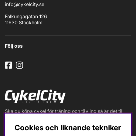
info@cykelcity.se
Folkungagatan 126
11630 Stockholm
Följ oss
Ska du köpa cykel för träning och tävling så är det till
oss du ska vända dig. Racer, gravel, triathlon och MTB.
Vi är en mycket personlig cykelaffär med hög
Cookies och liknande tekniker
servicegrad och alla vi som jobbar är inbitna cyklister
med stor passion, erfarenhet och kunskap om cykling