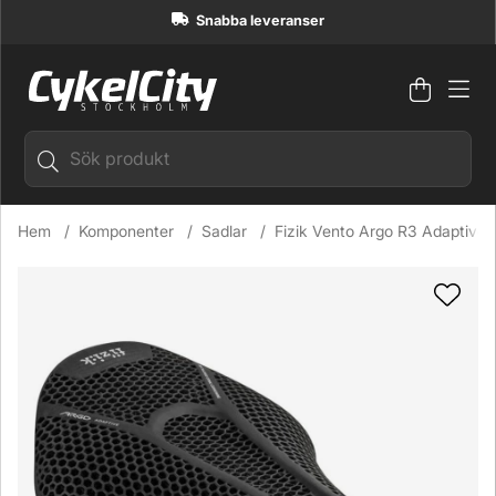
Snabba leveranser
Varuko
Antal i
.
Hem
Komponenter
Sadlar
Fizik Vento Argo R3 Adaptive 
Produktbilder Fizik Vento Argo R3 Adaptive 3D sadel