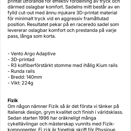
printat utförande för effektiv fördelning av tryck och
därmed oslagbar komfort. Sadelns mitt består av en
fylld cut-out med ännu mjukare 3D-printat material
för minimalt tryck vid en aggressiv framåtlutad
position. Resultatet pekar på en raceredo sadel som
levererar oslagbar komfort och prestanda på varje
pass, långa som korta.
- Vento Argo Adaptive
- 3D-printad
- R3 kolfiberförstärkt stomme med ihålig Kium rails
- Runda rails
- Bredd: 140mm
- Vikt: 224g
Fizik
Om någon nämner Fizik så är det första vi tänker på
Italiensk design, grym kvalitet och finish i världsklass.
Sedan starten 1996 har oräkneligt många
cykeltävlingar och mästerskap vunnits med Fizik-
komponenter. Fi zi:k är fonetisk skrift för Physique,