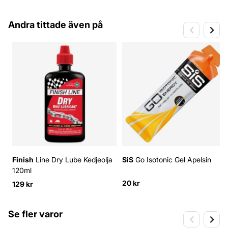
Andra tittade även på
Finish
Line Dry Lube Kedjeolja
SiS
Go Isotonic Gel Apelsin
120ml
20 kr
129 kr
Se fler varor