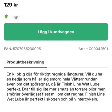
129
kr
I lager
Lägg i kundvagnen
EAN:
5707965230095
Artnr:
C00042501
Produktbeskrivning
En klibbig olja för riktigt regniga långturer. Vill du ha
en kedja som håller sig smord hela Vätternrundan
även om det spöregnar, då är Finish Line Wet Lube
perfekt. Drar till sig lite mer smuts än torrare oljor men
smörjer överlägset flest mil om det regnar. Finish Line
Wet Lube är perfekt i skogen och på vintercykeln.