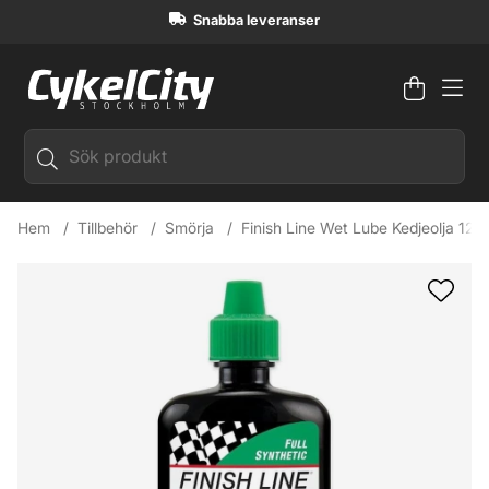
Snabba leveranser
Varuko
Antal i
.
Hem
Tillbehör
Smörja
Finish Line Wet Lube Kedjeolja 120
Produktbilder Finish Line Wet Lube Kedjeolja 120ml