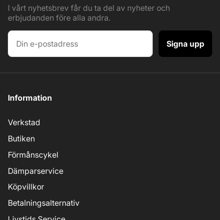
I vårt nyhetsbrev får du ta del av nyheter och
erbjudanden före alla andra.
Signa upp
Information
Verkstad
Butiken
Förmånscykel
Dämparservice
Köpvillkor
Betalningsalternativ
Livstids Service