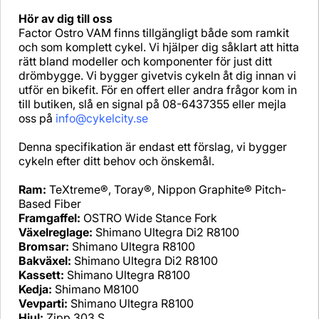
Hör av dig till oss
Factor Ostro VAM finns tillgängligt både som ramkit
och som komplett cykel. Vi hjälper dig såklart att hitta
rätt bland modeller och komponenter för just ditt
drömbygge. Vi bygger givetvis cykeln åt dig innan vi
utför en bikefit. För en offert eller andra frågor kom in
till butiken, slå en signal på 08-6437355 eller mejla
oss på
info@cykelcity.se
Denna specifikation är endast ett förslag, vi bygger
cykeln efter ditt behov och önskemål.
Ram:
TeXtreme®, Toray®, Nippon Graphite® Pitch-
Based Fiber
Framgaffel:
OSTRO Wide Stance Fork
Växelreglage:
Shimano Ultegra Di2 R8100
Bromsar:
Shimano Ultegra R8100
Bakväxel:
Shimano Ultegra Di2 R8100
Kassett:
Shimano Ultegra R8100
Kedja:
Shimano M8100
Vevparti:
Shimano Ultegra R8100
Hjul:
Zipp 303 S