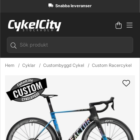
Snabba leveranser
Varuko
Antal i
.
Hem
Cyklar
Custombyggd Cykel
Custom Racercykel
Produktbilder Factor Ostro VAM Ultegra Di2 Custombyggd R