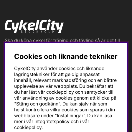
Ska du köpa cykel för träning och tävling så är det till
oss du ska vända dig. Racer, gravel, triathlon och MTB.
Vi är en mycket personlig cykelaffär med hög
Cookies och liknande tekniker
servicegrad och alla vi som jobbar är inbitna cyklister
med stor passion, erfarenhet och kunskap om cykling
CykelCity använder cookies och liknande
och dess produkter. Gör din bästa cykelaffär på
lagringstekniker för att ge dig anpassat
CykelCity!
innehåll, relevant marknadsföring och en bättre
upplevelse av vår webbplats. Du bekräftar att
du har läst vår cookiepolicy och samtycker till
vår användning av cookies genom att klicka på
"Stäng och godkänn". Du kan själv när som
helst kontrollera vilka cookies som sparas i din
webbläsare under ”Inställningar”. Du kan läsa
mer i vår
Integritetspolicy
och i vår
cookiepolicy
.