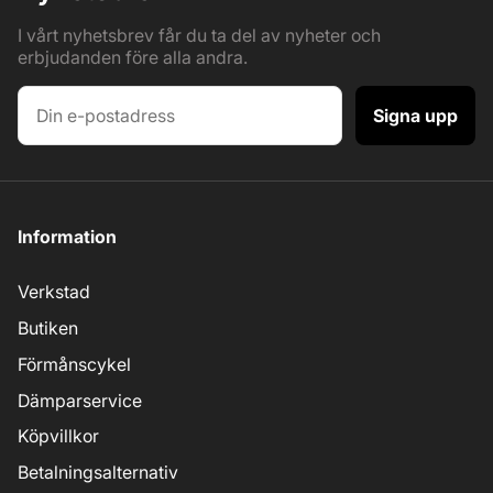
I vårt nyhetsbrev får du ta del av nyheter och
erbjudanden före alla andra.
Signa upp
Information
Verkstad
Butiken
Förmånscykel
Dämparservice
Köpvillkor
Betalningsalternativ