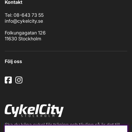
Kontakt
Tel: 08-643 73 55
info@cykelcity.se
Folkungagatan 126
11630 Stockholm
Följ oss
Ska du köpa cykel för träning och tävling så är det till
oss du ska vända dig. Racer, gravel, triathlon och MTB.