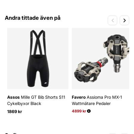
Andra tittade även på
Assos
Mille GT Bib Shorts S11
Favero
Assioma Pro MX-1
Cykelbyxor Black
Wattmätare Pedaler
1869 kr
4899 kr
Ordinarie pris: