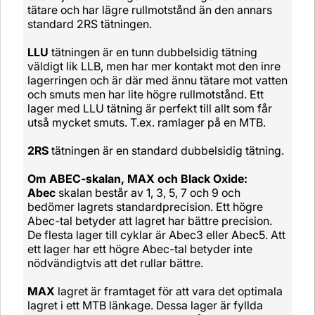
tätare och har lägre rullmotstånd än den annars
standard 2RS tätningen.
LLU
tätningen är en tunn dubbelsidig tätning
väldigt lik LLB, men har mer kontakt mot den inre
lagerringen och är där med ännu tätare mot vatten
och smuts men har lite högre rullmotstånd. Ett
lager med LLU tätning är perfekt till allt som får
utså mycket smuts. T.ex. ramlager på en MTB.
2RS
tätningen är en standard dubbelsidig tätning.
Om ABEC-skalan, MAX och Black Oxide:
Abec
skalan består av 1, 3, 5, 7 och 9 och
bedömer lagrets standardprecision. Ett högre
Abec-tal betyder att lagret har bättre precision.
De flesta lager till cyklar är Abec3 eller Abec5. Att
ett lager har ett högre Abec-tal betyder inte
nödvändigtvis att det rullar bättre.
MAX
lagret är framtaget för att vara det optimala
lagret i ett MTB länkage. Dessa lager är fyllda