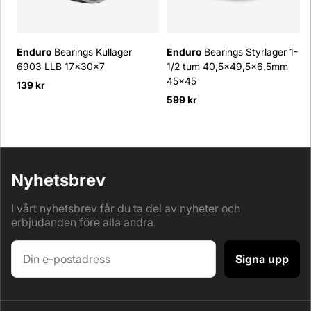
Enduro
Bearings Kullager
Enduro
Bearings Styrlager 1-
6903 LLB 17x30x7
1/2 tum 40,5x49,5x6,5mm
45x45
139 kr
599 kr
Nyhetsbrev
I vårt nyhetsbrev får du ta del av nyheter och
erbjudanden före alla andra.
Signa upp