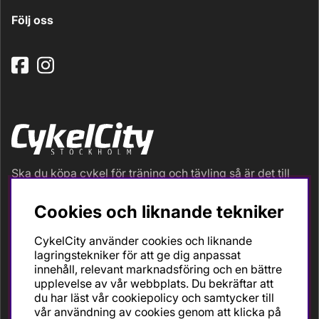
Följ oss
Ska du köpa cykel för träning och tävling så är det till
oss du ska vända dig. Racer, gravel, triathlon och MTB.
Vi är en mycket personlig cykelaffär med hög
Cookies och liknande tekniker
servicegrad och alla vi som jobbar är inbitna cyklister
med stor passion, erfarenhet och kunskap om cykling
CykelCity använder cookies och liknande
och dess produkter. Gör din bästa cykelaffär på
lagringstekniker för att ge dig anpassat
CykelCity!
innehåll, relevant marknadsföring och en bättre
upplevelse av vår webbplats. Du bekräftar att
du har läst vår cookiepolicy och samtycker till
vår användning av cookies genom att klicka på