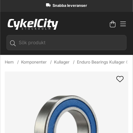
Snabba leveranser
Varuko
Antal i
.
Hem
Komponenter
Kullager
Enduro Bearings Kullager 6
Produktbilder Enduro Bearings Kullager 6802 LLB 15x24x5