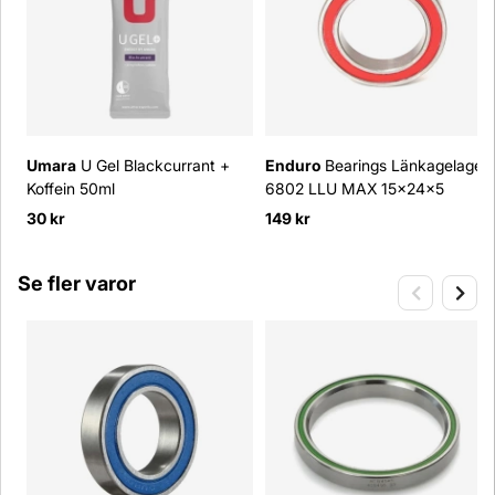
Umara
U Gel Blackcurrant +
Enduro
Bearings Länkagelager
Koffein 50ml
6802 LLU MAX 15x24x5
30 kr
149 kr
Se fler varor