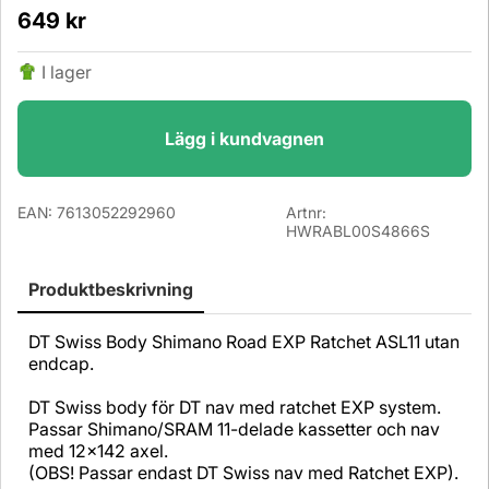
649
kr
I lager
Lägg i kundvagnen
EAN:
7613052292960
Artnr:
HWRABL00S4866S
Produktbeskrivning
DT Swiss Body Shimano Road EXP Ratchet ASL11 utan
endcap.
DT Swiss body för DT nav med ratchet EXP system.
Passar Shimano/SRAM 11-delade kassetter och nav
med 12x142 axel.
(OBS! Passar endast DT Swiss nav med Ratchet EXP).