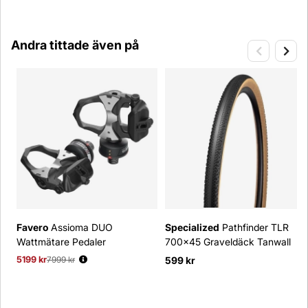
Andra tittade även på
Favero
Assioma DUO
Specialized
Pathfinder TLR
Wattmätare Pedaler
700x45 Graveldäck Tanwall
5199 kr
Ordinarie pris:
7999 kr
599 kr