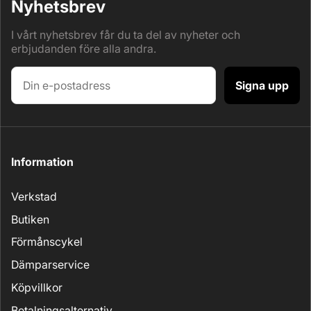
Nyhetsbrev
I vårt nyhetsbrev får du ta del av nyheter och
erbjudanden före alla andra.
Signa upp
Information
Verkstad
Butiken
Förmånscykel
Dämparservice
Köpvillkor
Betalningsalternativ