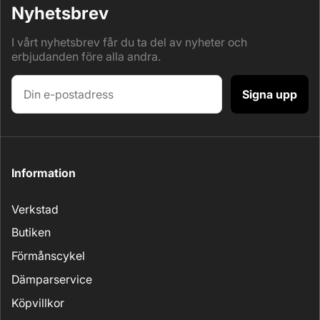
Nyhetsbrev
I vårt nyhetsbrev får du ta del av nyheter och
erbjudanden före alla andra.
Signa upp
Information
Verkstad
Butiken
Förmånscykel
Dämparservice
Köpvillkor