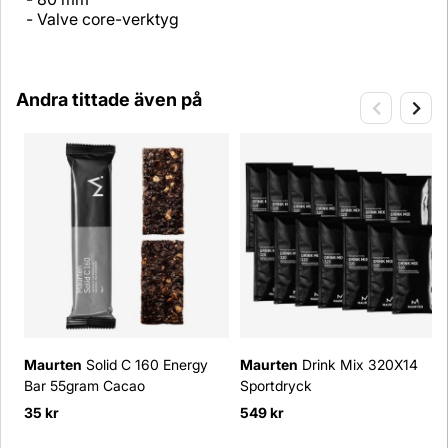
- Valve core-verktyg
Andra tittade även på
Maurten
Solid C 160 Energy
Maurten
Drink Mix 320X14
Bar 55gram Cacao
Sportdryck
35 kr
549 kr