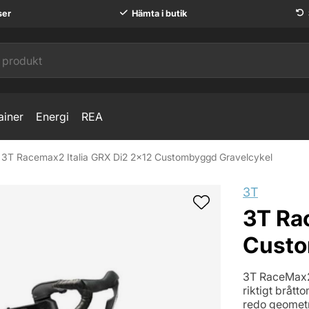
ser
Hämta i butik
ainer
Energi
REA
3T Racemax2 Italia GRX Di2 2x12 Custombyggd Gravelcykel
gd Gravelcykel
3T
3T Ra
Custo
3T RaceMax2 
riktigt bråt
redo geometr