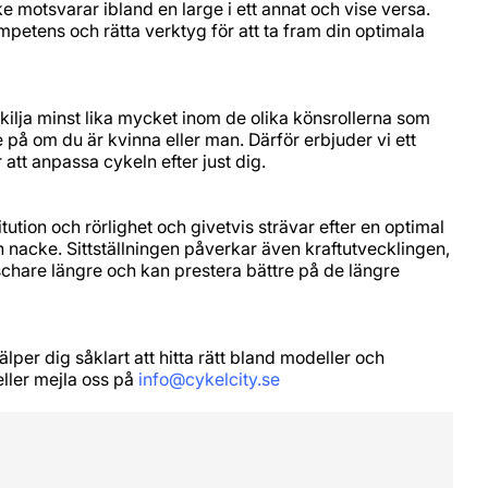
ke motsvarar ibland en large i ett annat och vise versa.
 kompetens och rätta verktyg för att ta fram din optimala
kilja minst lika mycket inom de olika könsrollerna som
på om du är kvinna eller man. Därför erbjuder vi ett
 att anpassa cykeln efter just dig.
itution och rörlighet och givetvis strävar efter en optimal
 nacke. Sittställningen påverkar även kraftutvecklingen,
äschare längre och kan prestera bättre på de längre
per dig såklart att hitta rätt bland modeller och
eller mejla oss på
info@cykelcity.se