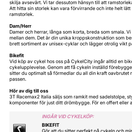
skilja avsevärt. Vi tar dessutom hänsyn till att ramstorle
Att hitta sin storlek kan vara förvirrande och inte helt lät
ramstorlek.
Dam/Herr
Damer och herrar, långa som korta, breda som smala. Vi 
mellan dem. Det är din unika kroppskonstruktion som bes
brett sortiment av unisex-cyklar och lägger otrolig vikt p
Bikefit
Vid köp av cykel hos oss på CykelCity ingår alltid en bikef
cykelupplevelse. Genom att få cykeln inställd förebygge
sitter du optimalt så förmedlar du all din kraft oavbrute
passen.
Hör av dig till oss
3T Racemax2 Italia säljs som ramkit med sadelstolpe, styr
komponenter för just ditt drömbygge. För en offert eller 
INGÅR VID CYKELKÖP:
BIKEFIT
Gör att du sitter perfekt på cykeln och mi