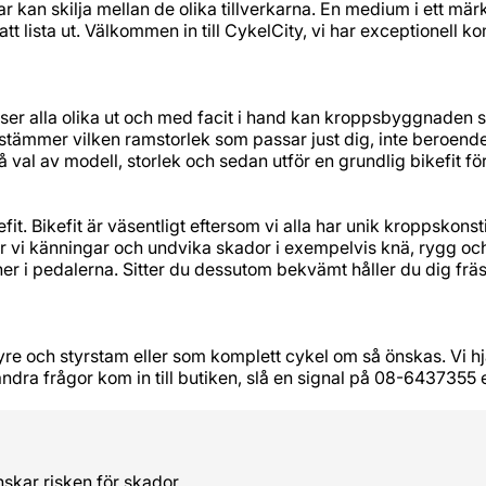
kar kan skilja mellan de olika tillverkarna. En medium i ett mär
t att lista ut. Välkommen in till CykelCity, vi har exceptionell
ser alla olika ut och med facit i hand kan kroppsbyggnaden s
tämmer vilken ramstorlek som passar just dig, inte beroende 
å val av modell, storlek och sedan utför en grundlig bikefit för
it. Bikefit är väsentligt eftersom vi alla har unik kroppskonst
r vi känningar och undvika skador i exempelvis knä, rygg och
t ner i pedalerna. Sitter du dessutom bekvämt håller du dig fr
e och styrstam eller som komplett cykel om så önskas. Vi hjäl
andra frågor kom in till butiken, slå en signal på 08-6437355 
nskar risken för skador.