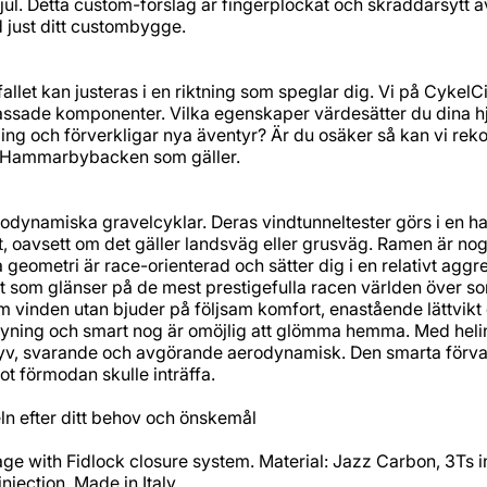
. Detta custom-förslag är fingerplockat och skräddarsytt av os
d just ditt custombygge.
fallet kan justeras i en riktning som speglar dig. Vi på Cykel
ssade komponenter. Vilka egenskaper värdesätter du dina hju
ing och förverkligar nya äventyr? Är du osäker så kan vi rek
ör Hammarbybacken som gäller.
erodynamiska gravelcyklar. Deras vindtunneltester görs i en ha
sset, oavsett om det gäller landsväg eller grusväg. Ramen är
eometri är race-orienterad och sätter dig i en relativt aggres
pt som glänser på de mest prestigefulla racen världen över 
 vinden utan bjuder på följsam komfort, enastående lättvikt
 gryning och smart nog är omöjlig att glömma hemma. Med he
 styv, svarande och avgörande aerodynamisk. Den smarta förv
ot förmodan skulle inträffa.
eln efter ditt behov och önskemål
ge with Fidlock closure system. Material: Jazz Carbon, 3Ts i
njection. Made in Italy.