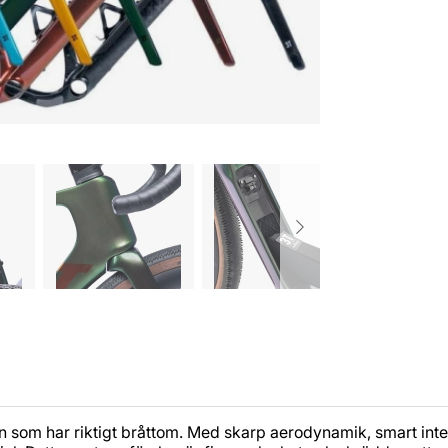
n som har riktigt bråttom. Med skarp aerodynamik, smart int