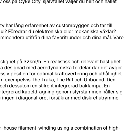
s på CykelCity, självfallet väljer du helt och hållet
City har lång erfarenhet av custombyggen och tar till
l? Föredrar du elektroniska eller mekaniska växlar?
ommendera utifrån dina favoritrundor och dina mål. Vare
stighet på 32km/h. En realistisk och relevant hastighet
 noga designad med aerodynamiska fördelar där det avgör
siv position för optimal kraftöverföring och uthållighet
som exempelvis The Traka, The Rift och Unbound. Den
 och dessutom en stilrent integrerad baklampa. En
lintegrerad kabeldragning genom styrstammen håller sig
aringen i diagonalröret försäkrar med diskret utrymme
n-house filament-winding using a combination of high-