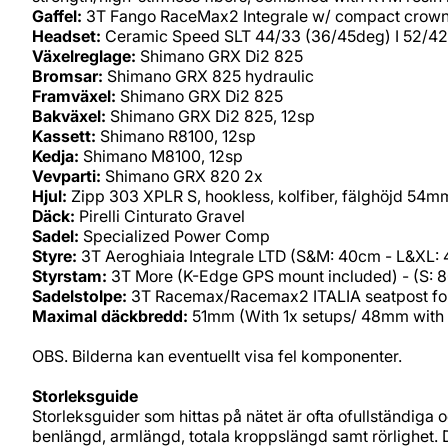
Gaffel:
3T Fango RaceMax2 Integrale w/ compact crow
Headset:
Ceramic Speed SLT 44/33 (36/45deg) I 52/42
Växelreglage:
Shimano GRX Di2 825
Bromsar:
Shimano GRX 825 hydraulic
Framväxel:
Shimano GRX Di2 825
Bakväxel:
Shimano GRX Di2 825, 12sp
Kassett:
Shimano R8100, 12sp
Kedja:
Shimano M8100, 12sp
Vevparti:
Shimano GRX 820 2x
Hjul:
Zipp 303 XPLR S, hookless, kolfiber, fälghöjd 54
Däck:
Pirelli Cinturato Gravel
Sadel:
Specialized Power Comp
Styre:
3T Aeroghiaia Integrale LTD (S&M: 40cm - L&XL:
Styrstam:
3T More (K-Edge GPS mount included) - (S: 
Sadelstolpe:
3T Racemax/Racemax2 ITALIA seatpost for 
Maximal däckbredd:
51mm (With 1x setups/ 48mm with 
OBS. Bilderna kan eventuellt visa fel komponenter.
Storleksguide
Storleksguider som hittas på nätet är ofta ofullständiga 
benlängd, armlängd, totala kroppslängd samt rörlighet.