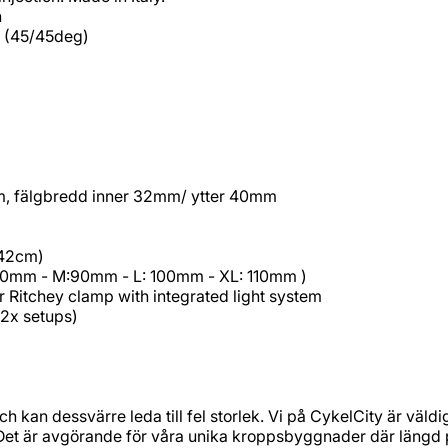
n
 (45/45deg)
mm, fälgbredd inner 32mm/ ytter 40mm
 42cm)
80mm - M:90mm - L: 100mm - XL: 110mm )
Ritchey clamp with integrated light system
2x setups)
och kan dessvärre leda till fel storlek. Vi på CykelCity är v
 Det är avgörande för våra unika kroppsbyggnader där längd p