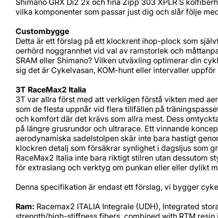
Shimano GRX Di2 2x och fina Zipp 303 XPLR S kolfiberhjul
vilka komponenter som passar just dig och slår följe me
Custombygge
Detta är ett förslag på ett klockrent ihop-plock som själv
oerhörd noggrannhet vid val av ramstorlek och måttanpa
SRAM eller Shimano? Vilken utväxling optimerar din cykl
sig det är Cykelvasan, KOM-hunt eller intervaller uppf
3T RaceMax2 Italia
3T var allra först med att verkligen förstå vikten med a
som de flesta uppnår vid flera tillfällen på träningspa
och komfort där det krävs som allra mest. Dess omtyckta g
på längre grusrundor och ultrarace. Ett vinnande konce
aerodynamiska sadelstolpen skär inte bara hastigt genom
klockren detalj som försäkrar synlighet i dagsljus som
RaceMax2 Italia inte bara riktigt stilren utan dessutom
för extraslang och verktyg om punkan eller eller dylikt m
Denna specifikation är endast ett förslag, vi bygger cyk
Ram:
Racemax2 ITALIA Integrale (UDH), Integrated stora
strength/high-stiffness fibers, combined with RTM resin i