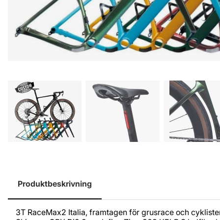
Produktbeskrivning
3T RaceMax2 Italia, framtagen för grusrace och cykliste