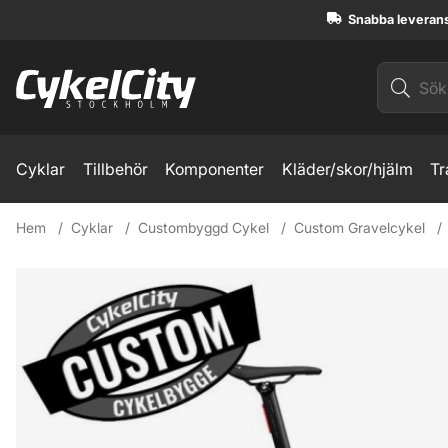
Snabba leveran
Cyklar
Tillbehör
Komponenter
Kläder/skor/hjälm
Tr
Hem
Cyklar
Custombyggd Cykel
Custom Gravelcykel
Produktbilder 3T Racemax2 Italia GRX Di2 2x12 Custombyg