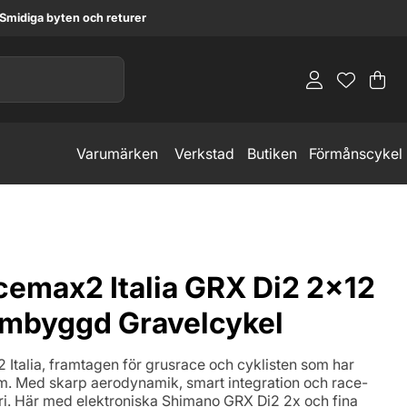
Smidiga byten och returer
Va
An
.
Varumärken
Verkstad
Butiken
Förmånscykel
cemax2 Italia GRX Di2 2x12
mbyggd Gravelcykel
Italia, framtagen för grusrace och cyklisten som har
tom. Med skarp aerodynamik, smart integration och race-
i. Här med elektroniska Shimano GRX Di2 2x och fina