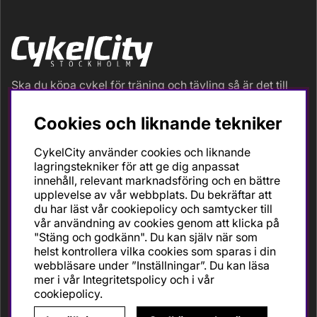
Ska du köpa cykel för träning och tävling så är det till
oss du ska vända dig. Racer, gravel, triathlon och MTB.
Vi är en mycket personlig cykelaffär med hög
Cookies och liknande tekniker
servicegrad och alla vi som jobbar är inbitna cyklister
med stor passion, erfarenhet och kunskap om cykling
CykelCity använder cookies och liknande
och dess produkter. Gör din bästa cykelaffär på
lagringstekniker för att ge dig anpassat
CykelCity!
innehåll, relevant marknadsföring och en bättre
upplevelse av vår webbplats. Du bekräftar att
du har läst vår cookiepolicy och samtycker till
vår användning av cookies genom att klicka på
"Stäng och godkänn". Du kan själv när som
helst kontrollera vilka cookies som sparas i din
webbläsare under ”Inställningar”. Du kan läsa
mer i vår
Integritetspolicy
och i vår
cookiepolicy
.