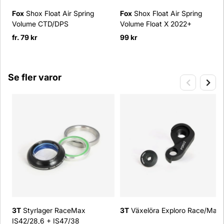
Fox
Shox Float Air Spring
Fox
Shox Float Air Spring
Volume CTD/DPS
Volume Float X 2022+
fr. 79 kr
99 kr
Se fler varor
3T
Styrlager RaceMax
3T
Växelöra Exploro Race/Max
IS42/28,6 + IS47/38