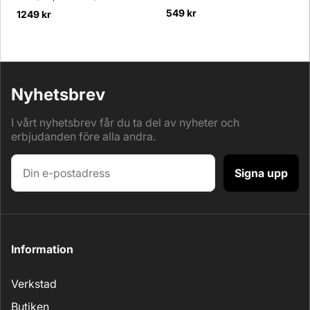
549 kr
1249 kr
Nyhetsbrev
I vårt nyhetsbrev får du ta del av nyheter och
erbjudanden före alla andra.
Signa upp
Information
Verkstad
Butiken