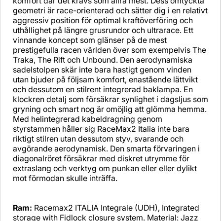
komfort där det krävs som allra mest. Dess omtyckta
geometri är race-orienterad och sätter dig i en relativt
aggressiv position för optimal kraftöverföring och
uthållighet på längre grusrundor och ultrarace. Ett
vinnande koncept som glänser på de mest
prestigefulla racen världen över som exempelvis The
Traka, The Rift och Unbound. Den aerodynamiska
sadelstolpen skär inte bara hastigt genom vinden
utan bjuder på följsam komfort, enastående lättvikt
och dessutom en stilrent integrerad baklampa. En
klockren detalj som försäkrar synlighet i dagsljus som
gryning och smart nog är omöjlig att glömma hemma.
Med helintegrerad kabeldragning genom
styrstammen håller sig RaceMax2 Italia inte bara
riktigt stilren utan dessutom styv, svarande och
avgörande aerodynamisk. Den smarta förvaringen i
diagonalröret försäkrar med diskret utrymme för
extraslang och verktyg om punkan eller eller dylikt
mot förmodan skulle inträffa.
Ram:
Racemax2 ITALIA Integrale (UDH), Integrated
storage with Fidlock closure system. Material: Jazz