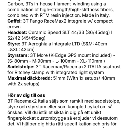
Carbon, 3Ts in-house filament-winding using a
combination of high-strength/high-stiffness fibers,
combined with RTM resin injection. Made in Italy.
Gaffel:
3T Fango RaceMax2 Integrale w/ compact
crown
Headset:
Ceramic Speed SLT 44/33 (36/45deg) I
52/42 (45/45deg)
Styre:
3T Aeroghiaia Integrale LTD (S&M: 40cm -
L&XL: 42cm)
Styrstam:
3T More (K-Edge GPS mount included) -
(S: 80mm - M:90mm - L: 100mm - XL: 110mm )
Sadelstolpe:
3T Racemax/Racemax2 ITALIA seatpost
for Ritchey clamp with integrated light system
Maximal däckbredd:
51mm (With 1x setups/ 48mm
with 2x setups)
Hör av dig till oss
3T Racemax2 Italia säljs som ramkit med sadelstolpe,
styre och styrstam eller som komplett cykel om så
önskas. Vill du istället sikta in dig på ett unikt
fingerplockat custombygge så erbjuder vi dessutom
det. Vi hjälper dig hitta rätt specifikation och pris för