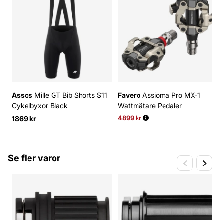
Assos
Mille GT Bib Shorts S11
Favero
Assioma Pro MX-1
Cykelbyxor Black
Wattmätare Pedaler
1869 kr
4899 kr
Ordinarie pris:
Se fler varor