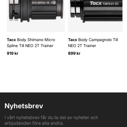
Tacx
Body Shimano Micro
Tacx
Body Campagnolo Till
Spline Till NEO 2T Trainer
NEO 2T Trainer
919 kr
899 kr
Nyhetsbrev
I vårt nyhetsbrev får du ta del av nyheter och
erbjudanden före alla andra.