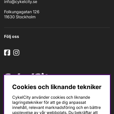
info@cykelcity.se
Folkungagatan 126
11630 Stockholm
Följ oss
Cookies och liknande tekniker
Ska du köpa cykel för träning och tävling så är det till
oss du ska vända dig. Racer, gravel, triathlon och MTB.
CykelCity använder cookies och liknande
Vi är en mycket personlig cykelaffär med hög
lagringstekniker för att ge dig anpassat
servicegrad och alla vi som jobbar är inbitna cyklister
innehåll, relevant marknadsföring och en bättre
med stor passion, erfarenhet och kunskap om cykling
upplevelse av vår webbplats. Du bekräftar att