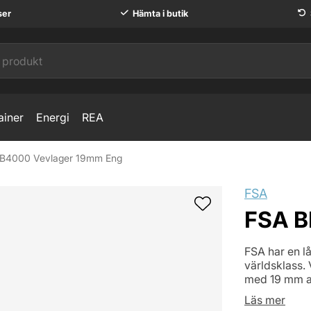
ser
Hämta i butik
ainer
Energi
REA
B4000 Vevlager 19mm Eng
FSA
FSA B
FSA har en lå
världsklass.
med 19 mm ax
Läs mer