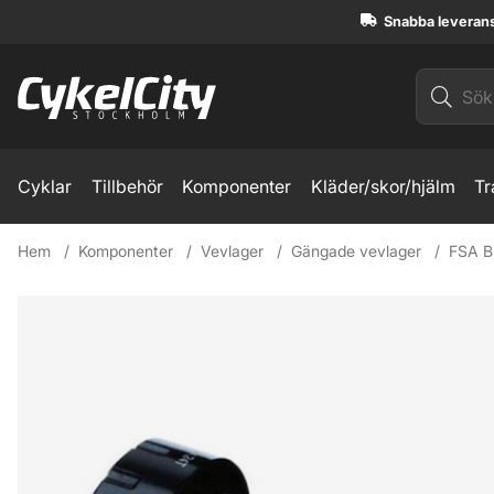
Snabba leveran
Cyklar
Tillbehör
Komponenter
Kläder/skor/hjälm
Tr
Hem
Komponenter
Vevlager
Gängade vevlager
FSA B
Produktbilder FSA BB4000 Vevlager 19mm Eng