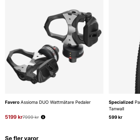
Favero
Assioma DUO Wattmätare Pedaler
Specialized
Pa
Tanwall
5199 kr
Ordinarie pris:
7999 kr
599 kr
Se fler varor