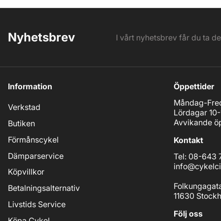
Nyhetsbrev
I vårt nyhetsbrev får du ta d
Information
Öppettider
Måndag-Fred
Verkstad
Lördagar 10-
Avvikande öp
Butiken
Förmånscykel
Kontakt
Dämparservice
Tel: 08-643 
info@cykelci
Köpvillkor
Folkungagat
Betalningsalternativ
11630 Stock
Livstids Service
Följ oss
Köpa Cykel