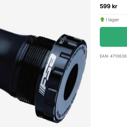
599
kr
I lager
EAN:
4710636