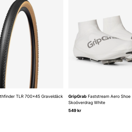
thfinder TLR 700x45 Graveldäck
GripGrab
Faststream Aero Shoe
Skoöverdrag White
549 kr