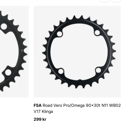
FSA
Road Vero Pro/Omega 90x30t N11 WB025
V17 Klinga
299 kr