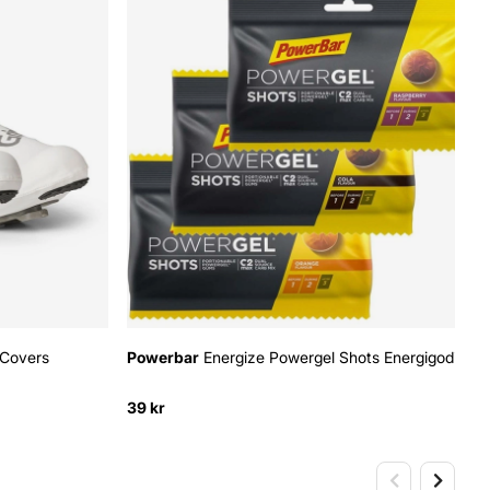
 Covers
Powerbar
Energize Powergel Shots Energigodis
39 kr