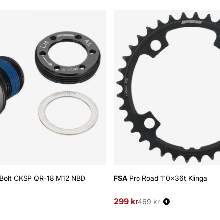
Bolt CKSP QR-18 M12 NBD
FSA
Pro Road 110x36t Klinga
299 kr
Ordinarie pris:
469 kr