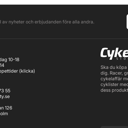
el av nyheter och erbjudanden före alla andra.
ag 10-18
14
Ska du köpa c
pettider (
klicka
)
dig. Racer, g
cykelaffär m
cyklister me
dess produkt
73 55
ty.se
an 126
holm