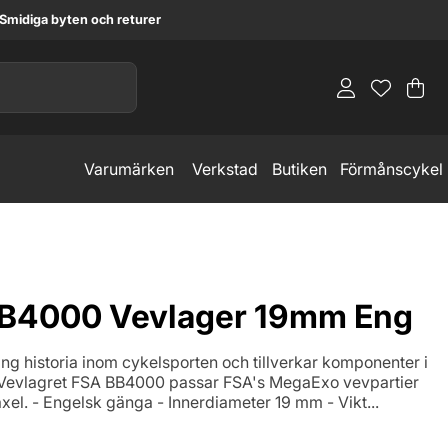
Smidiga byten och returer
Va
An
.
Varumärken
Verkstad
Butiken
Förmånscykel
B4000 Vevlager 19mm Eng
ng historia inom cykelsporten och tillverkar komponenter i
 Vevlagret FSA BB4000 passar FSA's MegaExo vevpartier
el. - Engelsk gänga - Innerdiameter 19 mm - Vikt...