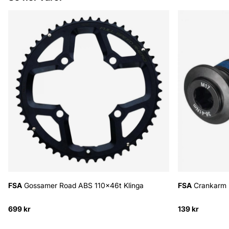
FSA
Gossamer Road ABS 110x46t Klinga
FSA
Crankarm 
699 kr
139 kr