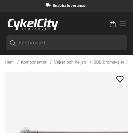
Snabba leveranser
Varuko
Antal i
.
Hem
Komponenter
Vajrar och höljen
BBB Bromsvajer Ca
Produktbilder BBB Bromsvajer Campagnolo