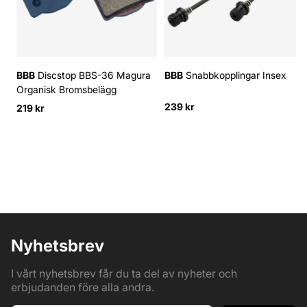
BBB
Discstop BBS-36 Magura
BBB
Snabbkopplingar Insex
Organisk Bromsbelägg
239 kr
219 kr
Nyhetsbrev
I vårt nyhetsbrev får du ta del av nyheter och
erbjudanden före alla andra.