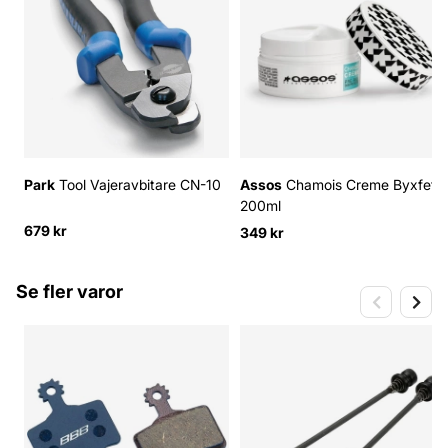
Park
Tool Vajeravbitare CN-10
Assos
Chamois Creme Byxfett
200ml
679 kr
349 kr
Se fler varor