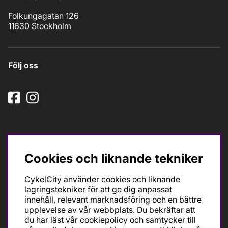
Folkungagatan 126
11630 Stockholm
Följ oss
Cookies och liknande tekniker
Ska du köpa cykel för träning och tävling så är det till
CykelCity använder cookies och liknande
oss du ska vända dig. Racer, gravel, triathlon och MTB.
lagringstekniker för att ge dig anpassat
Vi är en mycket personlig cykelaffär med hög
innehåll, relevant marknadsföring och en bättre
servicegrad och alla vi som jobbar är inbitna cyklister
upplevelse av vår webbplats. Du bekräftar att
med stor passion, erfarenhet och kunskap om cykling
du har läst vår cookiepolicy och samtycker till
och dess produkter. Gör din bästa cykelaffär på